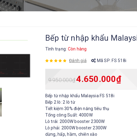
Bếp từ nhập khẩu Malays
Tình trạng:
Còn hàng
Đánh giá
Mã SP:
FS 518i
4.650.000
₫
9.950.000
₫
Bếp từ nhập khẩu Malaysia FS 518i
Bếp 2 lò: 2 lò từ
Tiết kiệm 30% điện năng tiêu thụ
Tổng công Suất: 4000W
Lò trái: 2000W booster 2300W
Lò phải: 2000W booster 2300W Chức
dừng, hấp, hầm, chiên xào