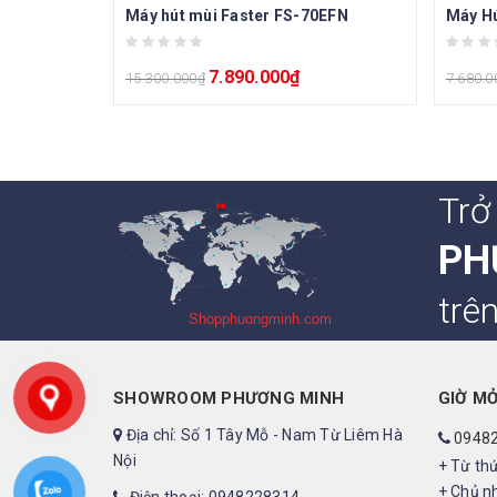
Máy hút mùi Faster FS-70EFN
Máy Hú
7.890.000
₫
15.300.000
₫
7.680.0
Trở
PH
trê
SHOWROOM PHƯƠNG MINH
GIỜ M
Địa chỉ: Số 1 Tây Mỗ - Nam Từ Liêm Hà
0948
Nội
+ Từ thứ
+ Chủ nh