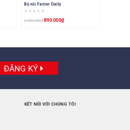
Bộ nồi Faster Daily
890.000
₫
2.250.000
₫
ĐĂNG KÝ
KẾT NỐI VỚI CHÚNG TÔI