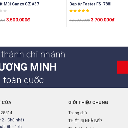
t Mùi Canzy CZ A37
Bếp từ Faster FS-788I
3.500.000
₫
3.700.000
₫
00
₫
12.500.000
₫
 thành chi nhánh
ƯƠNG MINH
n toàn quốc
Ở CỬA
GIỚI THIỆU CHUNG
228314
Trang chủ
 2 - Chủ nhật
THIẾT BỊ NHÀ BẾP
ật: 8h - 17h