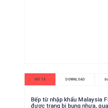
MÔ TẢ
DOWNLOAD
Đ
Bếp từ nhập khẩu Malaysia F
được trang bị bụng nhựa, quạ