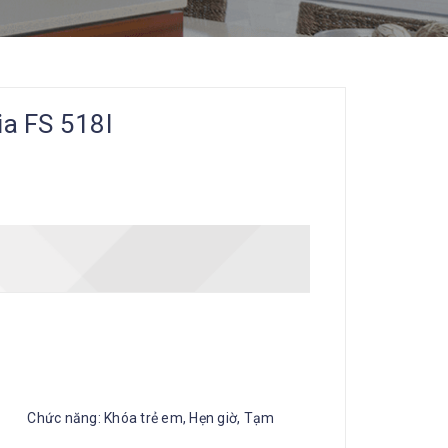
ia FS 518I
 năng: Khóa trẻ em, Hẹn giờ, Tạm