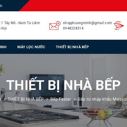
am
 1 Tây Mỗ - Nam Từ Liêm
shopphuongminh@gmail.com
 Nội
0948228314
SINH
MÁY LỌC NƯỚC
THIẾT BỊ NHÀ BẾP
THIẾT BỊ NHÀ BẾP
ủ
THIẾT BỊ NHÀ BẾP
Bếp Faster
Bếp từ nhập khẩu Malaysi