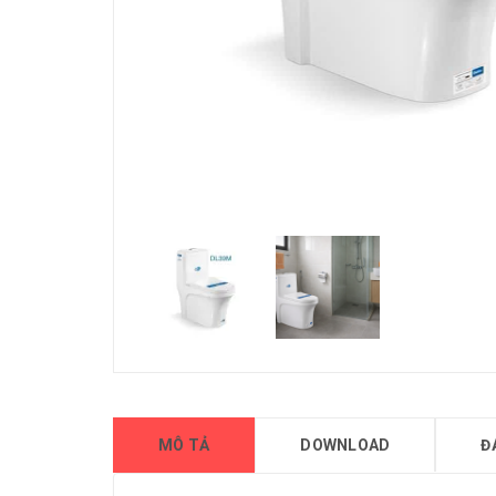
MÔ TẢ
DOWNLOAD
Đ