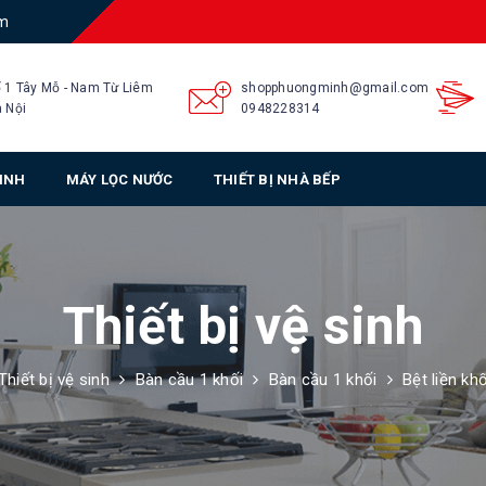
am
 1 Tây Mỗ - Nam Từ Liêm
shopphuongminh@gmail.com
 Nội
0948228314
SINH
MÁY LỌC NƯỚC
THIẾT BỊ NHÀ BẾP
Thiết bị vệ sinh
Thiết bị vệ sinh
Bàn cầu 1 khối
Bàn cầu 1 khối
Bệt liền kh