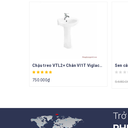
Chậu treo VTL2+ Chân VI1T Viglacera
Sen câ
750.000
₫
5.680.0
Trở