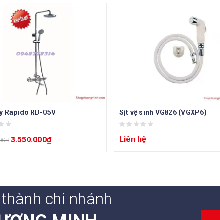
y Rapido RD-05V
Sịt vệ sinh VG826 (VGXP6)
Liên hệ
3.550.000
₫
00
₫
 thành chi nhánh