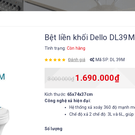
Bệt liền khối Dello DL39M
Tình trạng:
Còn hàng
Đánh giá
Mã SP:
DL 39M
1.690.000
₫
3.000.000
₫
Kích thước:
65x74x37cm
Công nghệ xả hiện đại:
Hệ thống xả xoáy 360 độ mạnh mẽ, 
Chế độ xả 2 chế độ: 3L và 6L, giúp 
Số lượng