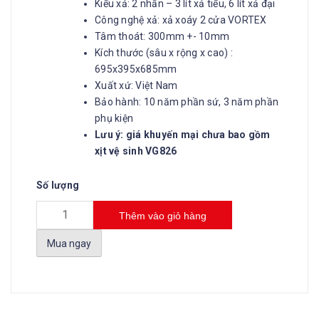
Kiểu xả: 2 nhấn – 3 lít xả tiểu, 6 lít xả đại
Công nghệ xả: xả xoáy 2 cửa VORTEX
Tâm thoát: 300mm +- 10mm
Kích thước (sâu x rộng x cao) :
695x395x685mm
Xuất xứ: Việt Nam
Bảo hành: 10 năm phần sứ, 3 năm phần
phụ kiện
Lưu ý: giá khuyến mại chưa bao gồm
xịt vệ sinh VG826
Số lượng
Thêm vào giỏ hàng
Mua ngay