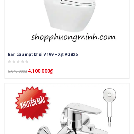
Bàn cầu một khối V199 + Xịt VG826
4.100.000
₫
5.040.000
₫