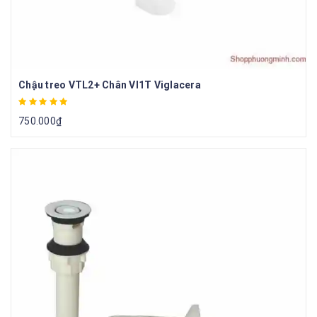
Chậu treo VTL2+ Chân VI1T Viglacera
750.000
₫