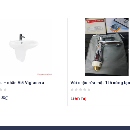
u + chân VI5 Viglacera
Vòi chậu rửa mặt 1 lỗ nóng lạ
000
₫
Liên hệ