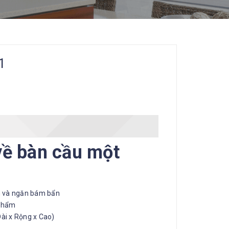
1
 về bàn cầu một
nh và ngăn bám bẩn
 phẩm
ài x Rộng x Cao)