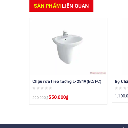
SẢN PHẨM
LIÊN QUAN
Chậu rửa treo tường L-284V(EC/FC)
Bộ Chậ
1.100.
550.000
₫
590.000
₫