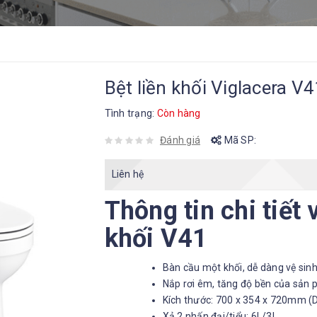
Bệt liền khối Viglacera V4
Tình trạng:
Còn hàng
Đánh giá
Mã SP:
Liên hệ
Thông tin chi tiết
khối V41
Bàn cầu một khối, dễ dàng vệ si
Nắp rơi êm, tăng độ bền của sản
Kích thước: 700 x 354 x 720mm (D
Xả 2 nhấn đại/tiểu: 6L/3L