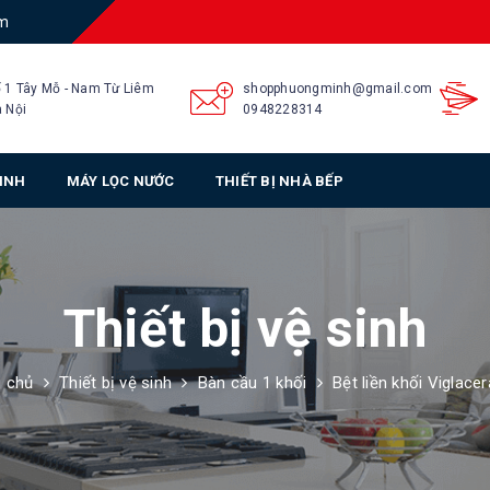
am
 1 Tây Mỗ - Nam Từ Liêm
shopphuongminh@gmail.com
 Nội
0948228314
SINH
MÁY LỌC NƯỚC
THIẾT BỊ NHÀ BẾP
Thiết bị vệ sinh
g chủ
Thiết bị vệ sinh
Bàn cầu 1 khối
Bệt liền khối Viglace