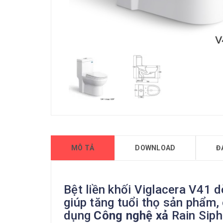
MÔ TẢ
DOWNLOAD
Đ
Bệt liền khối Viglacera V41 
giúp tăng tuổi thọ sản phẩm,
dụng
Công nghệ xả
Rain Siph