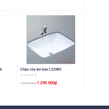
nh
Chậu rửa âm bàn L2298V
1.290.000
₫
1.640.000
₫