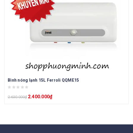
Bình nóng lạnh 15L Ferroli QQME15
2.400.000
₫
2.630.000
₫