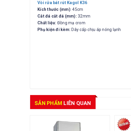
Vòi rửa bát rút Kagol K36
Kích thước (mm)
: 45cm
Cắt đá cắt đá (mm):
32mm
Chất liệu:
Đồng mạ crom
Phụ kiện đi kèm:
Dây cấp chịu áp nóng lạnh
SẢN PHẨM
LIÊN QUAN