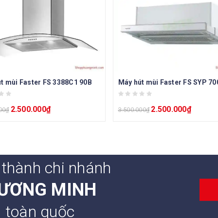
t mùi Faster FS 3388C1 90B
Máy hút mùi Faster FS SYP 70
2.500.000
₫
2.500.000
₫
00
₫
3.500.000
₫
 thành chi nhánh
ƯƠNG MINH
n toàn quốc