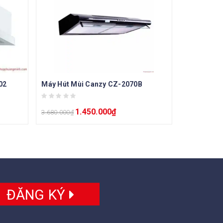
02
Máy Hút Mùi Canzy CZ-2070B
1.450.000
₫
3.680.000
₫
ĐĂNG KÝ