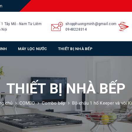
am
 1 Tây Mỗ - Nam Từ Liêm
shopphuongminh@gmail.com
 Nội
0948228314
SINH
MÁY LỌC NƯỚC
THIẾT BỊ NHÀ BẾP
THIẾT BỊ NHÀ BẾP
ng chủ
COMBO
Combo bếp
Bộ chậu 1 hố Keeper và vòi K