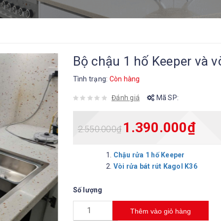
Bộ chậu 1 hố Keeper và v
Tình trạng:
Còn hàng
Đánh giá
Mã SP:
1.390.000
₫
2.550.000
₫
Chậu rửa 1 hố Keeper
Vòi rửa bát rút Kagol K36
Số lượng
Thêm vào giỏ hàng