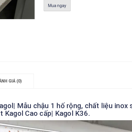
Mua ngay
ÁNH GIÁ (0)
agol| Mẫu chậu 1 hố rộng, chất liệu inox
út Kagol Cao cấp| Kagol K36.