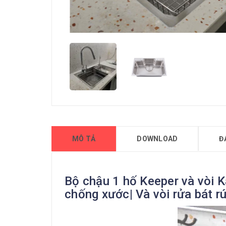
MÔ TẢ
DOWNLOAD
Đ
Bộ chậu 1 hố Keeper và vòi K
chống xước| Và vòi rửa bát r