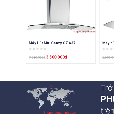
Máy Hút Mùi Canzy CZ A37
Máy hú
3.500.000
₫
7.680.000
₫
5.600.0
Trở
PH
trê