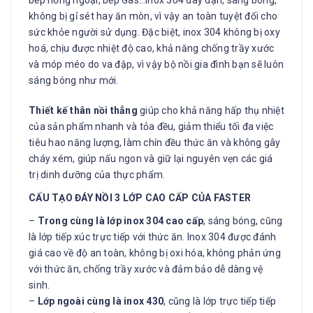
không bị gỉ sét hay ăn mòn, vì vậy an toàn tuyệt đối cho
sức khỏe người sử dụng. Đặc biệt, inox 304 không bị oxy
hoá, chịu được nhiệt độ cao, khả năng chống trầy xước
và móp méo do va đập, vì vậy bộ nồi gia đình bạn sẽ luôn
sáng bóng như mới.
Thiết kế thân nồi thẳng
giúp cho khả năng hấp thụ nhiệt
của sản phẩm nhanh và tỏa đều, giảm thiểu tối đa việc
tiêu hao năng lượng, làm chín đều thức ăn và không gây
cháy xém, giúp nấu ngon và giữ lại nguyên vẹn các giá
trị dinh dưỡng của thực phẩm.
CẤU TẠO ĐÁY NỒI 3 LỚP CAO CẤP CỦA FASTER
–
Trong cùng là lớp inox 304 cao cấp
, sáng bóng, cũng
là lớp tiếp xúc trực tiếp với thức ăn. Inox 304 được đánh
giá cao về độ an toàn, không bị oxi hóa, không phản ứng
với thức ăn, chống trầy xước và đảm bảo dễ dàng vệ
sinh.
–
Lớp ngoài cùng là inox 430
, cũng là lớp trực tiếp tiếp