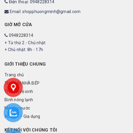
Điện thoại: 0948228314
Email: shopphuongminh@gmail.com
GIỜ MỞ CỬA
0948228314
+ Từ thứ 2 - Chủ nhật
+ Chủ nhật: 8h - 17h
GIỚI THIỆU CHUNG
Trang chủ
THIẾT BỊ NHÀ BẾP
Thiết bị vệ sinh
Bình nóng lạnh
Máy lọc nước
Đồ điện – Gia dụng
KẾT NỐI VỚI CHÚNG TÔI