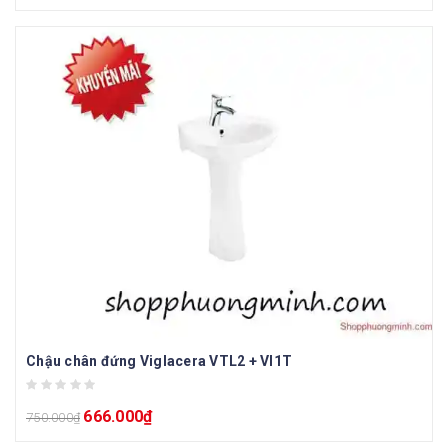
Chậu chân đứng Viglacera VTL2 + VI1T
666.000
₫
750.000
₫