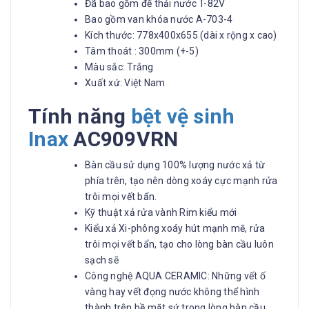
Đã bao gồm đế thải nước T-82V
Bao gồm van khóa nước A-703-4
Kích thước: 778x400x655 (dài x rộng x cao)
Tâm thoát : 300mm (+-5)
Màu sắc: Trắng
Xuất xứ: Việt Nam
Tính năng
bệt vệ sinh
Inax
AC909VRN
Bàn cầu sử dụng 100% lượng nước xả từ
phía trên, tạo nên dòng xoáy cực mạnh rửa
trôi mọi vết bẩn.
Kỹ thuật xả rửa vành Rim kiểu mới
Kiểu xả Xi-phông xoáy hút mạnh mẽ, rửa
trôi mọi vết bẩn, tạo cho lòng bàn cầu luôn
sạch sẽ
Công nghệ AQUA CERAMIC: Những vết ố
vàng hay vết đọng nước không thể hình
thành trên bề mặt sứ trong lòng bàn cầu,