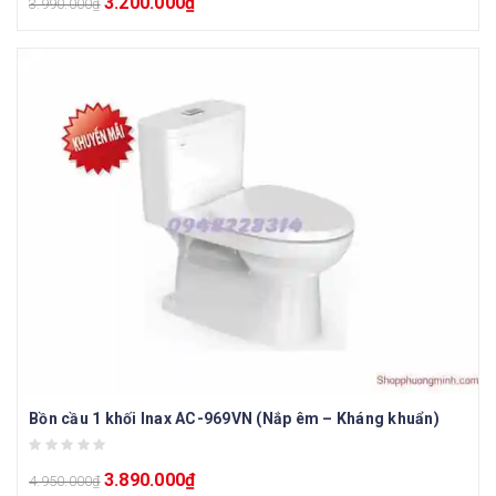
3.200.000
₫
3.990.000
₫
Bồn cầu 1 khối Inax AC-969VN (Nắp êm – Kháng khuẩn)
3.890.000
₫
4.950.000
₫