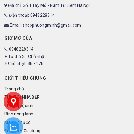
Địa chỉ: Số 1 Tây Mỗ - Nam Từ Liêm Hà Nội
Điện thoại: 0948228314
Email: shopphuongminh@gmail.com
GIỜ MỞ CỬA
0948228314
+ Từ thứ 2 - Chủ nhật
+ Chủ nhật: 8h - 17h
GIỚI THIỆU CHUNG
Trang chủ
THIẾT BỊ NHÀ BẾP
Thiết bị vệ sinh
Bình nóng lạnh
Máy lọc nước
Đồ điện – Gia dụng