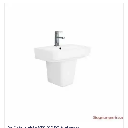
Bộ Chậu + chân V50 (CD50) Viglacera