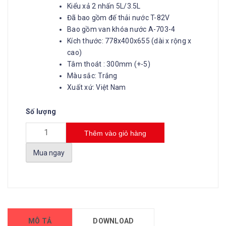
Kiểu xả 2 nhấn 5L/3.5L
Đã bao gồm đế thải nước T-82V
Bao gồm van khóa nước A-703-4
Kích thước: 778x400x655 (dài x rộng x
cao)
Tâm thoát : 300mm (+-5)
Màu sắc: Trắng
Xuất xứ: Việt Nam
Số lượng
Thêm vào giỏ hàng
Mua ngay
MÔ TẢ
DOWNLOAD