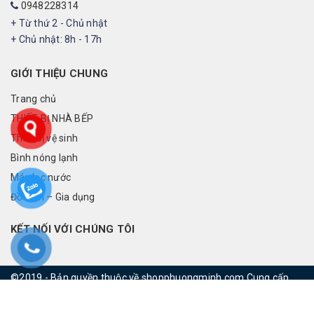
0948228314
+ Từ thứ 2 - Chủ nhật
+ Chủ nhật: 8h - 17h
GIỚI THIỆU CHUNG
Trang chủ
THIẾT BỊ NHÀ BẾP
Thiết bị vệ sinh
Bình nóng lạnh
Máy lọc nước
Đồ điện – Gia dụng
KẾT NỐI VỚI CHÚNG TÔI
©2019 - Bản quyền thuộc về shopphuongminh.com
Cung cấp
bởi
rainbowvietnam.net