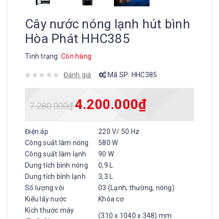
Cây nước nóng lạnh hút bình
Hòa Phát HHC385
Tình trạng:
Còn hàng
Đánh giá
Mã SP:
HHC385
4.200.000
₫
7.280.000
₫
Điện áp
220 V/ 50 Hz
Công suất làm nóng
580 W
Công suất làm lạnh
90 W
Dung tích bình nóng
0,9 L
Dung tích bình lạnh
3,3 L
Số lượng vòi
03 (Lạnh, thường, nóng)
Kiểu lấy nước
Khóa cơ
Kích thước máy
(310 x 1040 x 348) mm