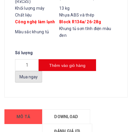
(RxCxS)
Khối lượng máy
13 kg
Chất liệu
Nhựa ABS và thép
Công nghệ làm lạnh
Block R134a/ 26-28g
Khung tủ sơn tĩnh điện màu
Màu sắc khung tủ
đen
Số lượng
Thêm vào giỏ hàng
Mua ngay
MÔ TẢ
DOWNLOAD
ĐÁNH GIÁ (0)