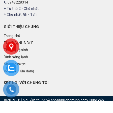
0948228314
+ Từ thứ 2 - Chủ nhật
+ Chủ nhật: 8h - 17h
GIỚI THIỆU CHUNG
Trang chủ
THIẾT BỊ NHÀ BẾP
Thiết bị vệ sinh
Bình nóng lạnh
Máy lọc nước
Đồ điện – Gia dụng
KẾT NỐI VỚI CHÚNG TÔI
©2019 - Bản quyền thuộc về shopphuongminh.com
Cung cấp
bởi
rainbowvietnam.net