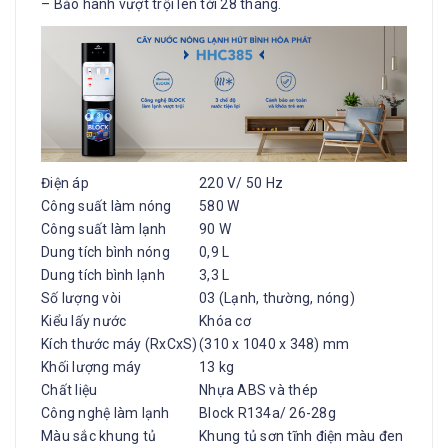
– Bảo hành vượt trội lên tới 28 tháng.
Điện áp
220 V/ 50 Hz
Công suất làm nóng
580 W
Công suất làm lạnh
90 W
Dung tích bình nóng
0,9 L
Dung tích bình lạnh
3,3 L
Số lượng vòi
03 (Lạnh, thường, nóng)
Kiểu lấy nước
Khóa cơ
Kích thước máy (RxCxS)
(310 x 1040 x 348) mm
Khối lượng máy
13 kg
Chất liệu
Nhựa ABS và thép
Công nghệ làm lạnh
Block R134a/ 26-28g
Màu sắc khung tủ
Khung tủ sơn tĩnh điện màu đen