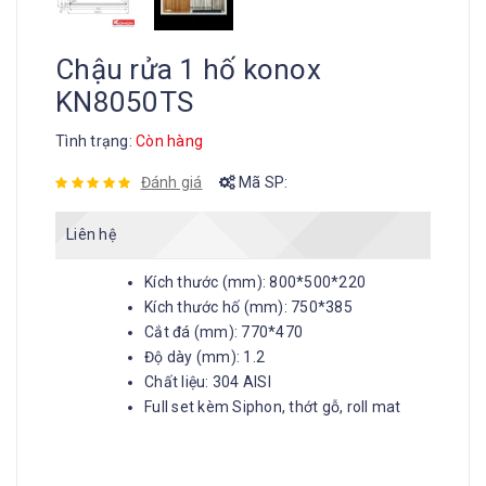
Chậu rửa 1 hố konox
KN8050TS
Tình trạng:
Còn hàng
Đánh giá
Mã SP:
Liên hệ
Kích thước (mm): 800*500*220
Kích thước hố (mm): 750*385
Cắt đá (mm): 770*470
Độ dày (mm): 1.2
Chất liệu: 304 AISI
Full set kèm Siphon, thớt gỗ, roll mat