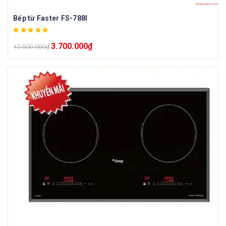
Bếp từ Faster FS-788I
3.700.000
₫
12.500.000
₫