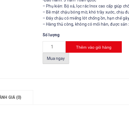
-Bảo hành: 3 năm Toàn quốc
– Phụ kiện: Bộ xả, lọc rác Inox cao cấp giúp c
– Bề mặt chậu bóng mờ, khó trầy xước, chịu 
– Đáy chậu có miếng lót chống ồn, hạn chế gây
– Hàng thủ công, không có mối hàn, được sản
Số lượng
Thêm vào giỏ hàng
Mua ngay
ÁNH GIÁ (0)