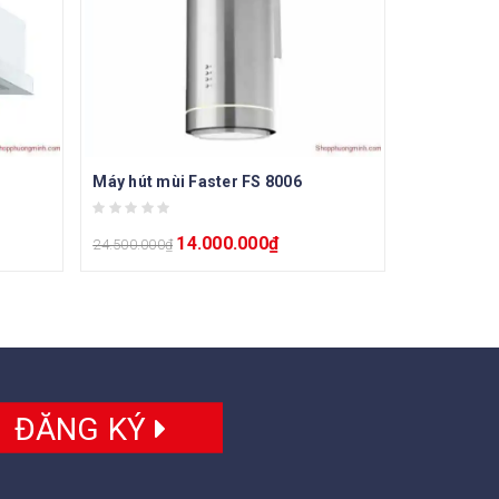
Máy hút mùi Faster FS 8006
14.000.000
₫
24.500.000
₫
ĐĂNG KÝ