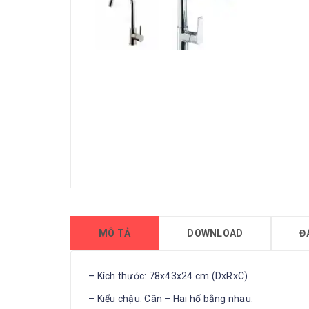
MÔ TẢ
DOWNLOAD
Đ
– Kích thước: 78x43x24 cm (DxRxC)
– Kiểu chậu: Cân – Hai hố bằng nhau.