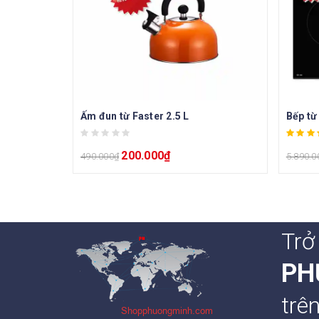
Ấm đun từ Faster 2.5 L
Bếp từ
200.000
₫
490.000
₫
5.890.0
Trở
PH
trê