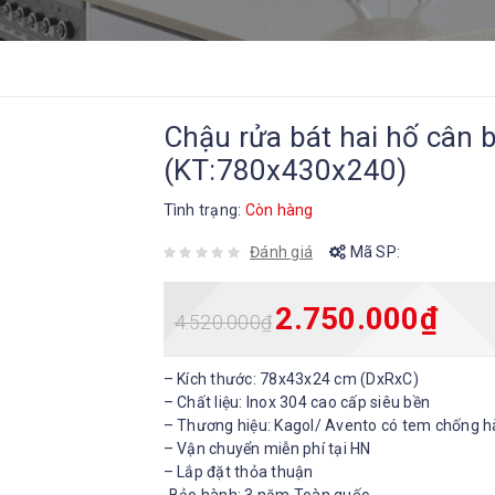
Chậu rửa bát hai hố cân 
(KT:780x430x240)
Tình trạng:
Còn hàng
Đánh giá
Mã SP:
2.750.000
₫
4.520.000
₫
– Kích thước: 78x43x24 cm (DxRxC)
– Chất liệu: Inox 304 cao cấp siêu bền
– Thương hiệu: Kagol/ Avento có tem chống h
– Vận chuyển miễn phí tại HN
– Lắp đặt thỏa thuận