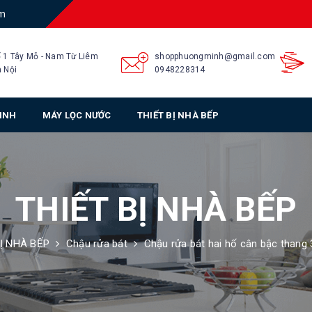
am
 1 Tây Mỗ - Nam Từ Liêm
shopphuongminh@gmail.com
 Nội
0948228314
SINH
MÁY LỌC NƯỚC
THIẾT BỊ NHÀ BẾP
THIẾT BỊ NHÀ BẾP
Ị NHÀ BẾP
Chậu rửa bát
Chậu rửa bát hai hố cân bậc thang