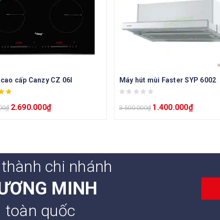
 cao cấp Canzy CZ 06I
Máy hút mùi Faster SYP 6002
2.690.000
₫
1.400.000
₫
00
₫
3.500.000
₫
 thành chi nhánh
ƯƠNG MINH
n toàn quốc