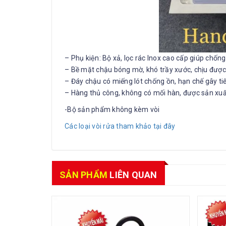
– Phụ kiện: Bộ xả, lọc rác Inox cao cấp giúp chống
– Bề mặt chậu bóng mờ, khó trầy xước, chịu đượ
– Đáy chậu có miếng lót chống ồn, hạn chế gây ti
– Hàng thủ công, không có mối hàn, được sản xu
-Bộ sản phẩm không kèm vòi
Các loại vòi rửa tham khảo tại đây
SẢN PHẨM
LIÊN QUAN