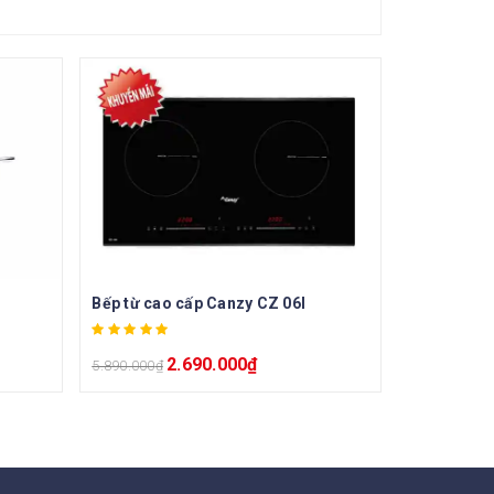
Bếp từ cao cấp Canzy CZ 06I
2.690.000
₫
5.890.000
₫