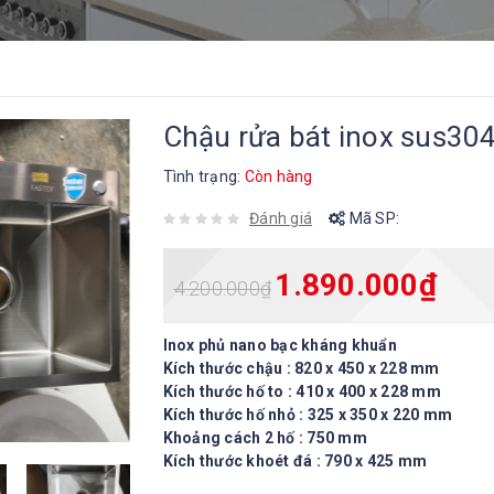
Chậu rửa bát inox sus304
Tình trạng:
Còn hàng
Đánh giá
Mã SP:
1.890.000
₫
4.200.000
₫
Inox phủ nano bạc kháng khuẩn
Kích thước chậu : 820 x 450 x 228 mm
Kích thước hố to : 410 x 400 x 228 mm
Kích thước hố nhỏ : 325 x 350 x 220 mm
Khoảng cách 2 hố : 750 mm
Kích thước khoét đá : 790 x 425 mm