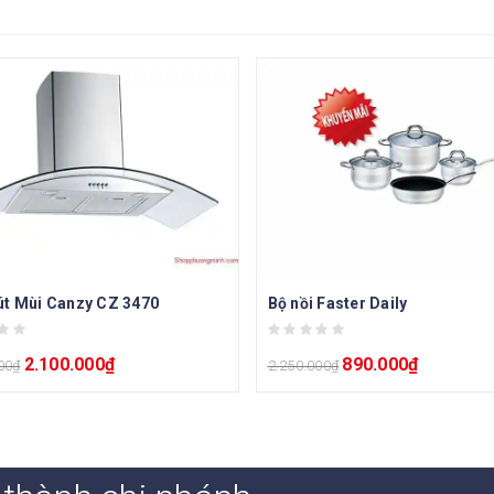
t Mùi Canzy CZ 3470
Bộ nồi Faster Daily
2.100.000
₫
890.000
₫
00
₫
2.250.000
₫