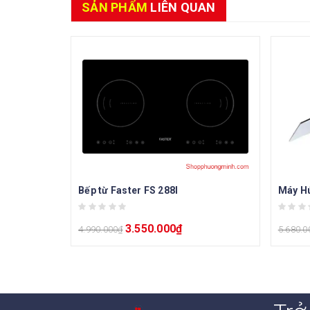
SẢN PHẨM
LIÊN QUAN
Bếp từ Faster FS 288I
Máy Hú
3.550.000
₫
4.990.000
₫
5.680.0