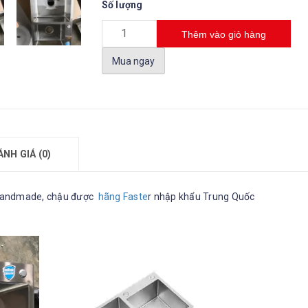
Số lượng
Thêm vào giỏ hàng
Mua ngay
ÁNH GIÁ (0)
Handmade, chậu được
hãng Faste
r nhập khẩu Trung Quốc