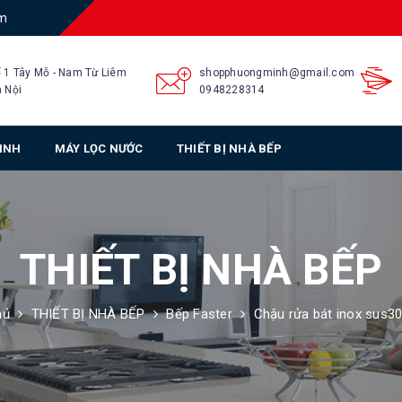
am
 1 Tây Mỗ - Nam Từ Liêm
shopphuongminh@gmail.com
 Nội
0948228314
SINH
MÁY LỌC NƯỚC
THIẾT BỊ NHÀ BẾP
THIẾT BỊ NHÀ BẾP
hủ
THIẾT BỊ NHÀ BẾP
Bếp Faster
Chậu rửa bát inox sus30