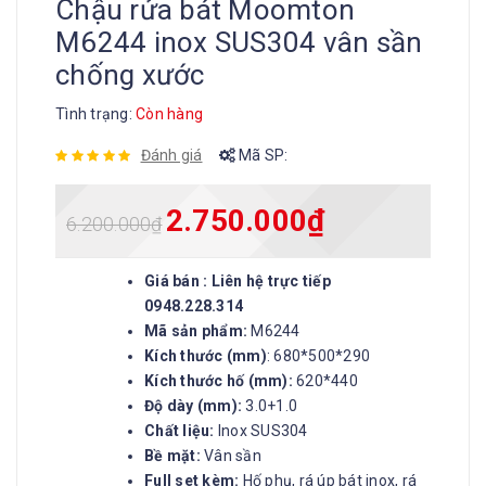
Chậu rửa bát Moomton
M6244 inox SUS304 vân sần
chống xước
Tình trạng:
Còn hàng
Đánh giá
Mã SP:
2.750.000
₫
6.200.000
₫
Giá bán : Liên hệ trực tiếp
0948.228.314
Mã sản phẩm:
M6244
Kích thước (mm)
: 680*500*290
Kích thước hố (mm):
620*440
Độ dày (mm):
3.0+1.0
Chất liệu:
Inox SUS304
Bề mặt:
Vân sần
Full set kèm:
Hố phụ, rá úp bát inox, rá