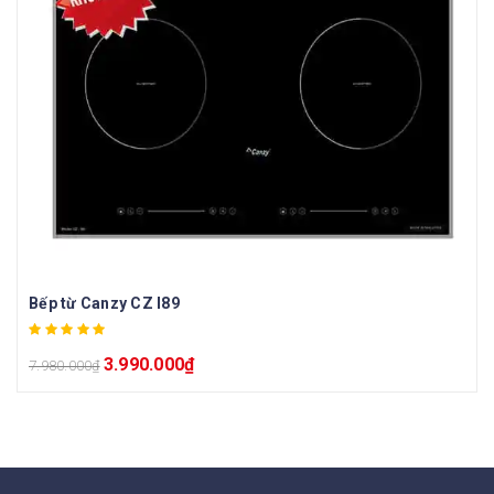
Bếp từ Canzy CZ I89
3.990.000
₫
7.980.000
₫