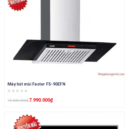
Máy hút mùi Faster FS-90EFN
7.990.000
₫
15.500.000
₫