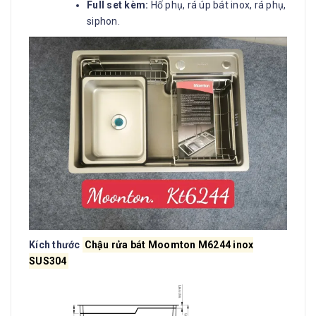
Full set kèm:
Hố phụ, rá úp bát inox, rá phụ,
siphon.
Kích thước
Chậu rửa bát Moomton M6244 inox
SUS304