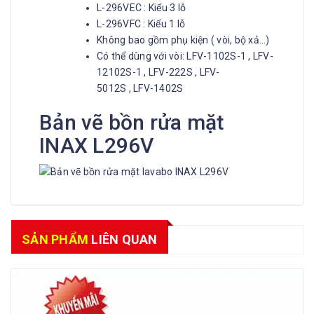
L-296VEC : Kiểu 3 lỗ
L-296VFC : Kiểu 1 lỗ
Không bao gồm phụ kiện ( vòi, bộ xả…)
Có thể dùng với vòi: LFV-1102S-1 , LFV-
12102S-1 , LFV-222S , LFV-
5012S , LFV-1402S
Bản vẽ bồn rửa mặt
INAX L296V
SẢN PHẨM
LIÊN QUAN