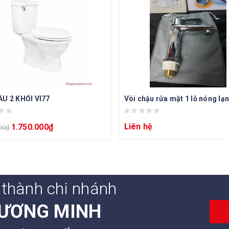
U 2 KHỐI VI77
Vòi chậu rửa mặt 1 lỗ nóng lạ
Liên hệ
1.750.000
₫
00
₫
 thành chi nhánh
ƯƠNG MINH