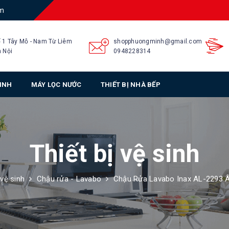
am
 1 Tây Mỗ - Nam Từ Liêm
shopphuongminh@gmail.com
 Nội
0948228314
SINH
MÁY LỌC NƯỚC
THIẾT BỊ NHÀ BẾP
Thiết bị vệ sinh
 vệ sinh
Chậu rửa - Lavabo
Chậu Rửa Lavabo Inax AL-2293 