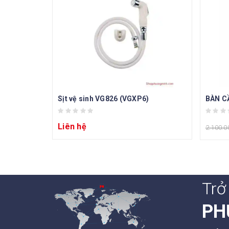
Sịt vệ sinh VG826 (VGXP6)
BÀN CẦ
Liên hệ
2.100.0
Trở
PH