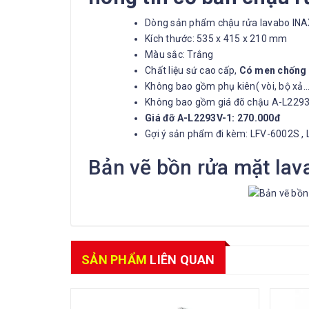
Dòng sản phẩm chậu rửa lavabo INAX 
Kích thước: 535 x 415 x 210 mm
Màu sắc: Trắng​
Chất liệu sứ cao cấp,
Có men chống 
Không bao gồm phụ kiên( vòi, bộ xả…
Không bao gồm giá đõ chậu A-L229
Giá đỡ A-L2293V-1: 270.000đ
Gợi ý sản phẩm đi kèm: LFV-6002S ,
Bản vẽ bồn rửa mặt la
SẢN PHẨM
LIÊN QUAN