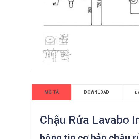
MÔ TẢ
DOWNLOAD
Đ
Chậu Rửa Lavabo I
hông tin cơ bản chậu 