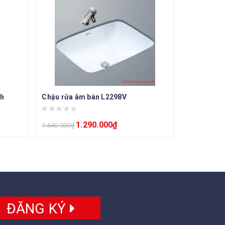
nh
Chậu rửa âm bàn L2298V
1.290.000
₫
1.640.000
₫
ĐĂNG KÝ