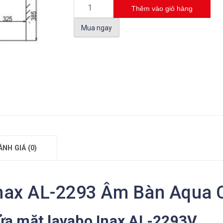
Thêm vào giỏ hàng
Mua ngay
ÁNH GIÁ (0)
nax AL-2293 Âm Bàn Aqua 
rửa mặt lavabo Inax AL-2293V