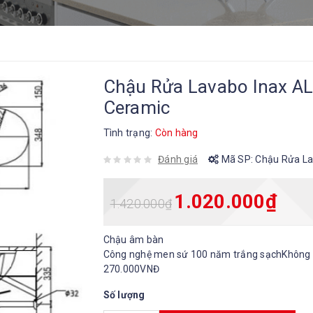
Chậu Rửa Lavabo Inax A
Ceramic
Tình trạng:
Còn hàng
Đánh giá
Mã SP:
Chậu Rửa La
1.020.000
₫
1.420.000
₫
Chậu âm bàn
Công nghệ men sứ 100 năm trắng sạchKhông 
270.000VNĐ
Số lượng