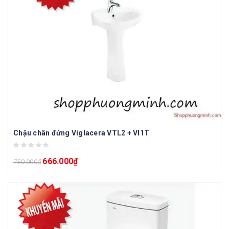
Chậu chân đứng Viglacera VTL2 + VI1T
666.000
₫
750.000
₫