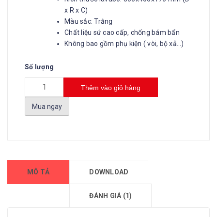
x R x C)
Màu sắc: Trắng
Chất liệu sứ cao cấp, chống bám bẩn
Không bao gồm phụ kiện ( vòi, bộ xả…)
Số lượng
Thêm vào giỏ hàng
Mua ngay
MÔ TẢ
DOWNLOAD
ĐÁNH GIÁ (1)