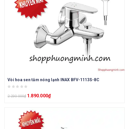
Vòi hoa sen tắm nóng lạnh INAX BFV-1113S-8C
1.890.000
₫
2.230.000
₫