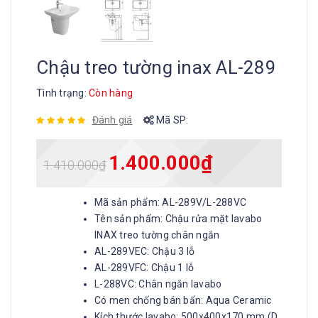
Chậu treo tường inax AL-289
Tình trạng:
Còn hàng
Đánh giá
Mã SP:
1.400.000
₫
1.410.000
₫
Mã sản phẩm: AL-289V/L-288VC
Tên sản phẩm: Chậu rửa mặt lavabo
INAX treo tường chân ngắn
AL-289VEC: Chậu 3 lỗ
AL-289VFC: Chậu 1 lỗ
L-288VC: Chân ngắn lavabo
Có men chống bán bẩn: Aqua Ceramic
Kích thước lavabo: 500x400x170 mm (D