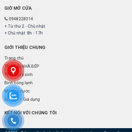
GIỜ MỞ CỬA
0948228314
+ Từ thứ 2 - Chủ nhật
+ Chủ nhật: 8h - 17h
GIỚI THIỆU CHUNG
Trang chủ
THIẾT BỊ NHÀ BẾP
Thiết bị vệ sinh
Bình nóng lạnh
Máy lọc nước
Đồ điện – Gia dụng
KẾT NỐI VỚI CHÚNG TÔI