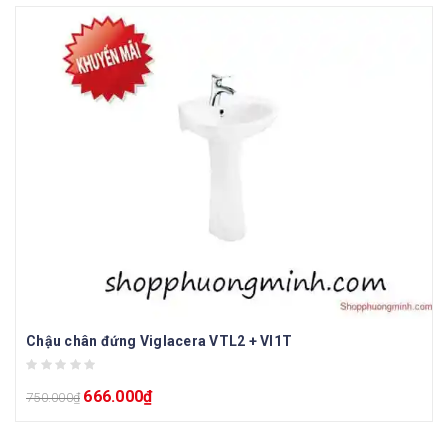
Chậu chân đứng Viglacera VTL2 + VI1T
666.000
₫
750.000
₫