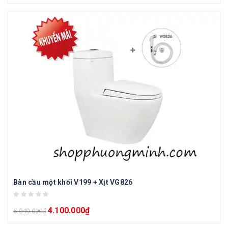
Bàn cầu một khối V199 + Xịt VG826
4.100.000
₫
5.040.000
₫