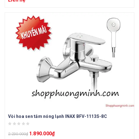
Vòi hoa sen tắm nóng lạnh INAX BFV-1113S-8C
1.890.000
₫
2.230.000
₫