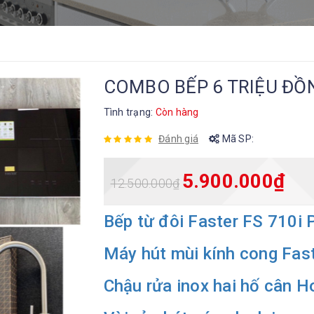
COMBO BẾP 6 TRIỆU ĐỒ
Tình trạng:
Còn hàng
Đánh giá
Mã SP:
5.900.000
₫
12.500.000
₫
Bếp từ đôi Faster FS 710i 
Máy hút mùi kính cong Fa
Chậu rửa inox hai hố cân 