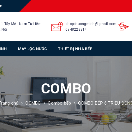
am
 1 Tây Mỗ - Nam Từ Liêm
shopphuongminh@gmail.com
 Nội
0948228314
SINH
MÁY LỌC NƯỚC
THIẾT BỊ NHÀ BẾP
COMBO
Trang chủ
COMBO
Combo bếp
COMBO BẾP 6 TRIỆU ĐỒN