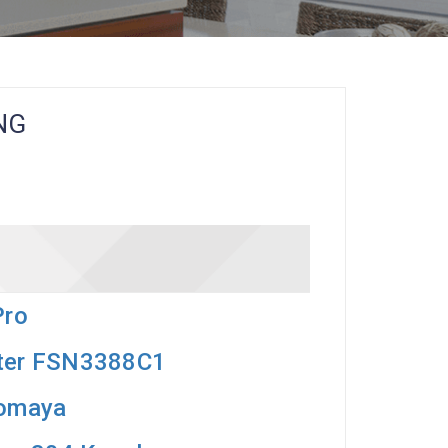
NG
Pro
ster FSN3388C1
Homaya