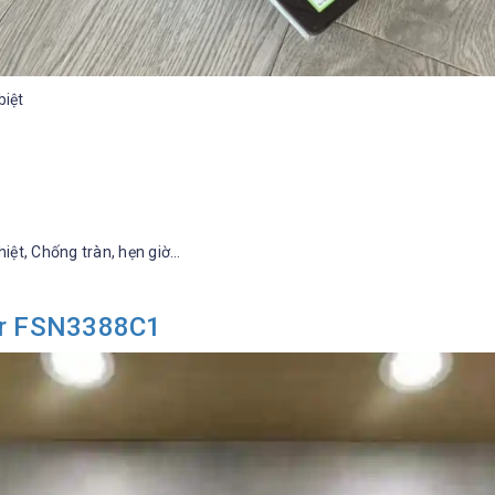
biệt
iệt, Chống tràn, hẹn giờ…
er FSN3388C1