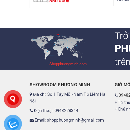
550.000
₫
590.000
₫
Trở
PH
trê
SHOWROOM PHƯƠNG MINH
GIỜ M
Địa chỉ: Số 1 Tây Mỗ - Nam Từ Liêm Hà
0948
Nội
+ Từ thứ
+ Chủ nh
Điện thoại: 0948228314
Email: shopphuongminh@gmail.com