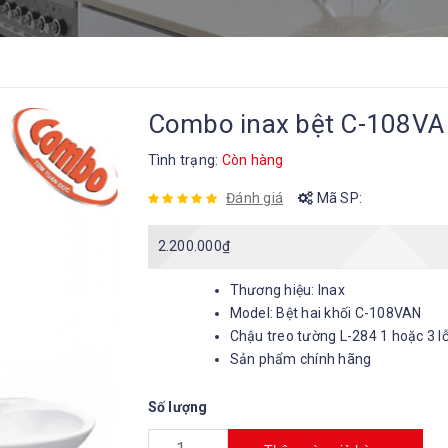
Combo inax bệt C-108VA
Tình trạng:
Còn hàng
Đánh giá
Mã SP:
2.200.000
₫
Thương hiệu: Inax
Model: Bệt hai khối C-108VAN
Chậu treo tường L-284 1 hoặc 3 l
Sản phẩm chính hãng
Số lượng