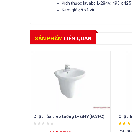
Kích thước lavabo L-284V: 495 x 425
Kèm giá đỡ và vít
SẢN PHẨM
LIÊN QUAN
Chậu rửa treo tường L-284V(EC/FC)
750.00