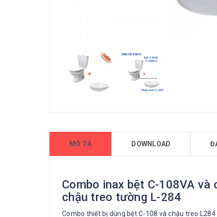
MÔ TẢ
DOWNLOAD
Đ
Combo inax bệt C-108VA và ch
chậu treo tường L-284
Combo thiết bị dùng bệt C-108 và chậu treo L284 