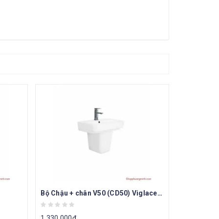
Bộ Chậu + chân V50 (CD50) Viglacera
1.330.000
₫