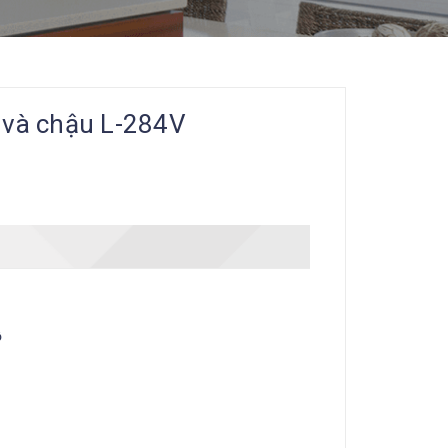
 và chậu L-284V
ỗ