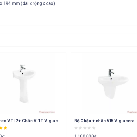
 x 194 mm (dài x rộng x cao)
Chậu treo VTL2+ Chân VI1T Viglacera
Bộ Chậu + chân VI5 Viglacera
0
₫
1.100.000
₫