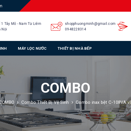
am
 1 Tây Mỗ - Nam Từ Liêm
shopphuongminh@gmail.com
 Nội
0948228314
SINH
MÁY LỌC NƯỚC
THIẾT BỊ NHÀ BẾP
COMBO
COMBO
Combo Thiết Bị Vệ Sinh
Combo inax bệt C-108VA v