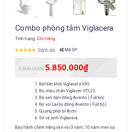
Combo phòng tắm Viglacera
Tình trạng:
Còn hàng
Đánh giá
Mã SP:
5.850.000
₫
7.500.000
₫
Bệt liền khối Viglacera V45
Bộ chậu chân Viglacer VTL22
Bộ sen tắm Đồng Avento ( Full bộ)
Bộ vòi Lavbo đồng Avento ( Full bộ)
Gương phôi bỉ Archi
Sịt vệ sinh Viglacera
Bảo hành chính hãng sen vòi 3 năm, 10 năm men sứ