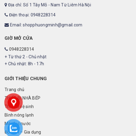
Địa chỉ: Số 1 Tây Mỗ - Nam Từ Liêm Hà Nội
Điện thoại: 0948228314
Email: shopphuongminh@gmail.com
GIỜ MỞ CỬA
0948228314
+ Từ thứ 2 - Chủ nhật
+ Chủ nhật: 8h - 17h
GIỚI THIỆU CHUNG
Trang chủ
THIẾT BỊ NHÀ BẾP
Thiết bị vệ sinh
Bình nóng lạnh
Máy lọc nước
Đồ điện – Gia dụng