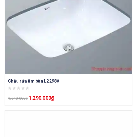
Chậu rửa âm bàn L2298V
1.290.000
₫
1.640.000
₫