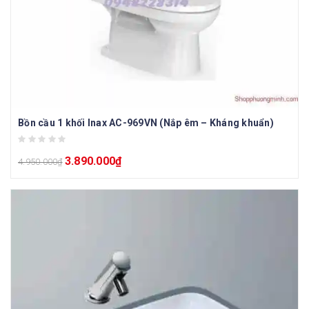
Bồn cầu 1 khối Inax AC-969VN (Nắp êm – Kháng khuẩn)
3.890.000
₫
4.950.000
₫