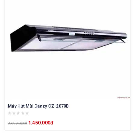
Máy Hút Mùi Canzy CZ-2070B
1.450.000
₫
3.680.000
₫