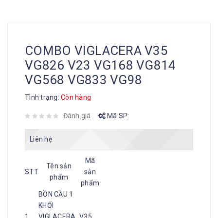
COMBO VIGLACERA V35
VG826 V23 VG168 VG814
VG568 VG833 VG98
Tình trạng:
Còn hàng
Đánh giá
Mã SP:
Liên hệ
Mã
Tên sản
STT
sản
phẩm
phẩm
BỒN CẦU 1
KHỐI
1
VIGLACERA
V35