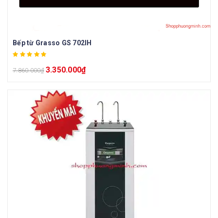
Bếp từ Grasso GS 702IH
3.350.000
₫
7.860.000
₫