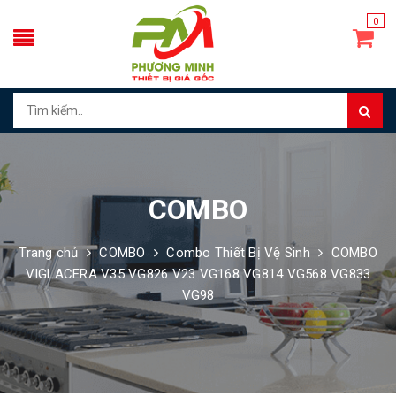
0
COMBO
Trang chủ
COMBO
Combo Thiết Bị Vệ Sinh
COMBO
VIGLACERA V35 VG826 V23 VG168 VG814 VG568 VG833
VG98