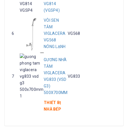
VG814
(VGSP4)
VÒI SEN
TẮM
6
VIGLACERA
VG568
VG568
NÓNG LẠNH
GƯƠNG NHÀ
TẮM
VIGLACERA
7
VG833
VG833 (VSD
G3)
500X700MM
THIẾT BỊ
NHÀ BẾP