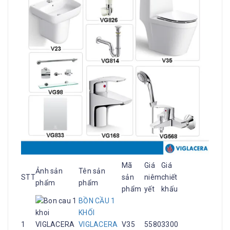
Mã
Giá
Giá
Ảnh sản
Tên sản
STT
sản
niêm
chiết
phẩm
phẩm
phẩm
yết
khấu
BỒN CẦU 1
KHỐI
1
VIGLACERA
V35
5580
3300