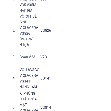
V35 V35M
NẮP ÊM
VÒI XỊT VỆ
SINH
VIGLACERA
2
VG826
VG826
(VGXP6)
NHỰA
3
Chậu V23
V23
VÒI LAVABO
VIGLACERA
4
VG141
VG141
NÓNG LẠNH
XI PHÔNG
CHẬU RỬA
MẶT
5
VG814
VIGLACERA