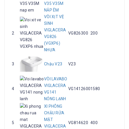
V35 V35M
NẮP ÊM
VÒI XỊT VỆ
SINH
VIGLACERA
2
VG826
300
200
VG826
(VGXP6)
NHỰA
3
Chậu V23
V23
VÒI LAVABO
VIGLACERA
4
VG141
2600
1580
VG141
NÓNG LẠNH
XI PHÔNG
CHẬU RỬA
MẶT
5
VG814
620
400
VIGLACERA