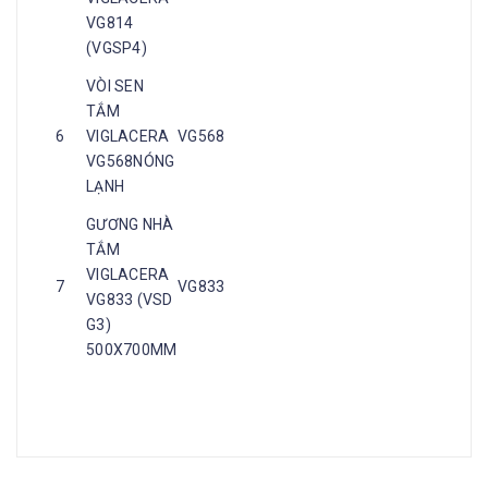
VG814
(VGSP4)
VÒI SEN
TẮM
6
VIGLACERA
VG568
VG568NÓNG
LẠNH
GƯƠNG NHÀ
TẮM
VIGLACERA
7
VG833
VG833 (VSD
G3)
500X700MM