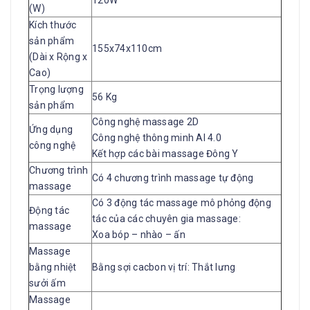
(W)
Kích thước
sản phẩm
155x74x110cm
(Dài x Rộng x
Cao)
Trọng lượng
56 Kg
sản phẩm
Công nghệ massage 2D
Ứng dụng
Công nghệ thông minh AI 4.0
công nghệ
Kết hợp các bài massage Đông Y
Chương trình
Có 4 chương trình massage tự động
massage
Có 3 động tác massage mô phỏng động
Động tác
tác của các chuyên gia massage:
massage
Xoa bóp – nhào – ấn
Massage
bằng nhiệt
Bằng sợi cacbon vị trí: Thắt lưng
sưởi ấm
Massage