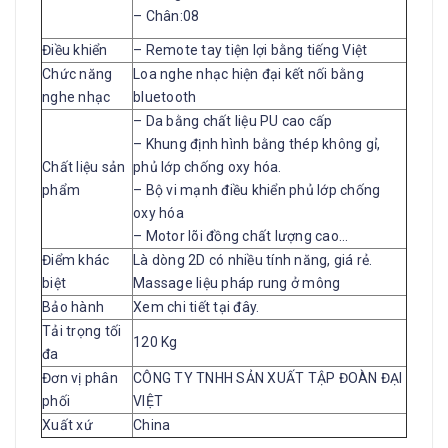
– Chân:08
Điều khiển
– Remote tay tiện lợi bằng tiếng Việt
Chức năng
Loa nghe nhạc hiện đại kết nối bằng
nghe nhạc
bluetooth
– Da bằng chất liệu PU cao cấp
– Khung định hình bằng thép không gỉ,
Chất liệu sản
phủ lớp chống oxy hóa.
phẩm
– Bộ vi mạnh điều khiển phủ lớp chống
oxy hóa
– Motor lõi đồng chất lượng cao…
Điểm khác
Là dòng 2D có nhiều tính năng, giá rẻ.
biệt
Massage liệu pháp rung ở mông
Bảo hành
Xem chi tiết tại đây.
Tải trọng tối
120 Kg
đa
Đơn vị phân
CÔNG TY TNHH SẢN XUẤT TẬP ĐOÀN ĐẠI
phối
VIỆT
Xuất xứ
China