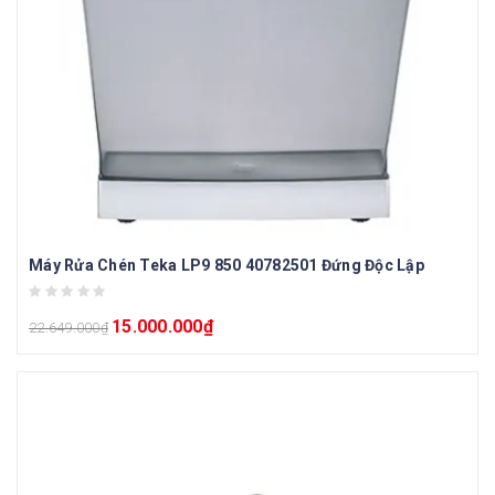
Máy Rửa Chén Teka LP9 850 40782501 Đứng Độc Lập
15.000.000
₫
22.649.000
₫