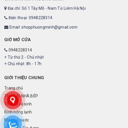
Địa chỉ: Số 1 Tây Mỗ - Nam Từ Liêm Hà Nội
Điện thoại: 0948228314
Email: shopphuongminh@gmail.com
GIỜ MỞ CỬA
0948228314
+ Từ thứ 2 - Chủ nhật
+ Chủ nhật: 8h - 17h
GIỚI THIỆU CHUNG
Trang chủ
THIẾT BỊ NHÀ BẾP
Thiết bị vệ sinh
Bình nóng lạnh
Máy lọc nước
Đồ điện – Gia dụng