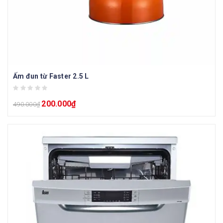
Ấm đun từ Faster 2.5 L
200.000
₫
490.000
₫