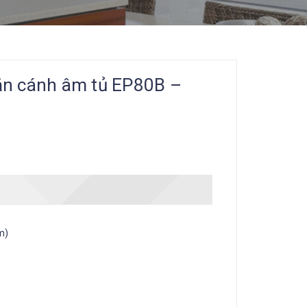
gắn cánh âm tủ EP80B –
m)