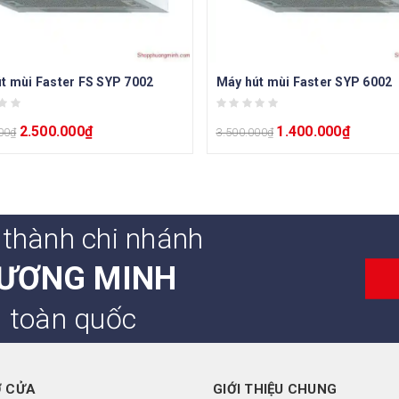
t mùi Faster FS SYP 7002
Máy hút mùi Faster SYP 6002
2.500.000
₫
1.400.000
₫
00
₫
3.500.000
₫
 thành chi nhánh
ƯƠNG MINH
n toàn quốc
Ở CỬA
GIỚI THIỆU CHUNG