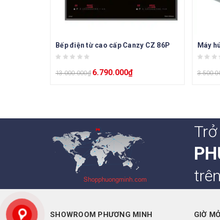
Bếp điện từ cao cấp Canzy CZ 86P
Máy hú
6.790.000
₫
13.000.000
₫
3.500.0
Trở
PH
trê
SHOWROOM PHƯƠNG MINH
GIỜ M