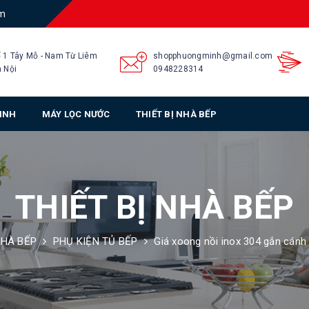
am
 1 Tây Mỗ - Nam Từ Liêm
shopphuongminh@gmail.com
 Nội
0948228314
SINH
MÁY LỌC NƯỚC
THIẾT BỊ NHÀ BẾP
THIẾT BỊ NHÀ BẾP
NHÀ BẾP
PHỤ KIỆN TỦ BẾP
Giá xoong nồi inox 304 gắn cánh