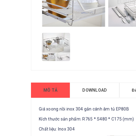
MÔ TẢ
DOWNLOAD
Đ
Giá xoong nồi inox 304 gắn cánh âm tủ EP80B
Kích thước sản phẩm: R765 * S480 * C175 (mm)
Chất liệu: Inox 304