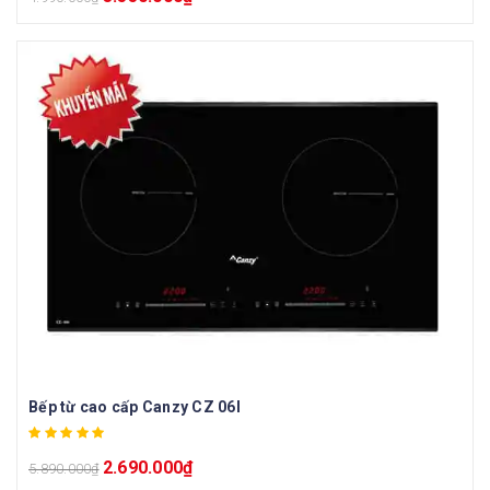
Bếp từ cao cấp Canzy CZ 06I
2.690.000
₫
5.890.000
₫