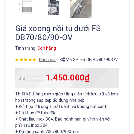
Giá xoong nồi tủ dưới FS
DB70/80/90-OV
Tình trạng:
Còn hàng
Đánh giá
Mã SP:
FS DB70/80/90-OV
1.450.000
₫
4.450.000
₫
Thiết kế thông minh giúp tăng diện tích lưu trữ và linh
hoạt trong sắp xếp đồ dùng nhà bếp
+ Kết hợp 2 trong 1: bắt cánh và không bắt cánh
+ Có khay để thìa đũa
+ Chất liệu inox 304. Bảo hành han gỉ vĩnh viễn với
phần rổ inox 304
+ Độ rộng cánh 700/800/900mm