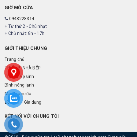
GIỜ MỞ CỬA
0948228314
+ Từ thứ 2 - Chủ nhật
+ Chủ nhật: 8h - 17h
GIỚI THIỆU CHUNG
Trang chủ
THIẾT BỊ NHÀ BẾP
Thiết bị vệ sinh
Bình nóng lạnh
Máy lọc nước
Đồ điện – Gia dụng
KẾT NỐI VỚI CHÚNG TÔI