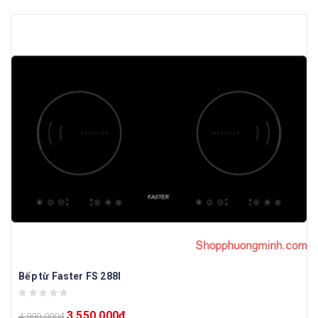
Bếp từ Faster FS 288I
3.550.000
₫
4.990.000
₫