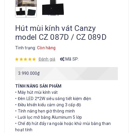
Hút mùi kính vát Canzy
model CZ 087D / CZ 089D
Tình trạng:
Còn hàng
Đánh giá
Mã SP:
3.990.000
₫
TÍNH NĂNG SẢN PHẨM
•
Máy hút mùi kính vát
•
Đèn LED 2*2W siêu sáng tiết kiệm điện
•
Điều khiển kiểu cảm ứng 3 cấp độ
•
Tính năng hẹn giờ thông minh
•
Lưới lọc mỡ bằng Aluminum 5 lớp
•
Chế độ hút đẩy ra ngoài hoặc khử mùi bằng than
hoạt tính