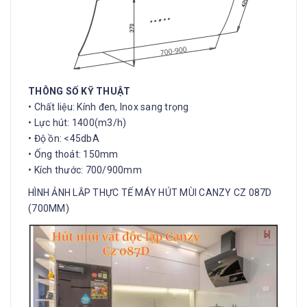
THÔNG SỐ KỸ THUẬT
•
Chất liệu: Kính đen, Inox sang trọng
•
Lực hút: 1400(m
3
/h)
•
Độ ồn: <45dbA
•
Ống thoát: 150mm
•
Kích thước: 700/900mm
HÌNH ẢNH LẮP THỰC TẾ MÁY HÚT MÙI CANZY CZ 087D
(700MM)