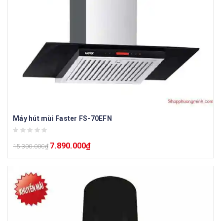
Máy hút mùi Faster FS-70EFN
7.890.000
₫
15.300.000
₫