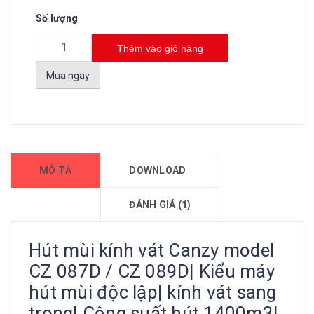
Số lượng
Thêm vào giỏ hàng
Mua ngay
MÔ TẢ
DOWNLOAD
ĐÁNH GIÁ (1)
Hút mùi kính vát Canzy model
CZ 087D / CZ 089D| Kiểu máy
hút mùi độc lập| kính vát sang
trọng| Công suất hút 1400m3|