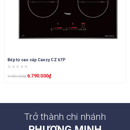
Bếp từ cao cấp Canzy CZ 67P
6.790.000
₫
9.950.000
₫
Trở thành chi nhánh
PHƯƠNG MINH