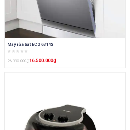
Máy rửa bát ECO 6314S
16.500.000
₫
26.990.000
₫