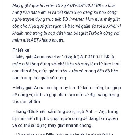
Máy giặt Aqua Inverter 10 kg AQW-DR100JT BK có khả
năng vận hành êm ái và tiết kiệm điện đáng kể nhờ công
nghệ truyền động trực tiếp DD Inverter. Hơn nữa, máy giặt
còn cho hiệu quả giặt sạch và bảo vệ quần áo tối ưu khỏi vi
khuẩn nhờ trang bị hộp đánh tan bột giặt TurboX cùng với
mâm giặt ABT kháng khuẩn.
Thiết kế
– Máy giặt Aqua Inverter 10 kg AQW-DR100JT BK là
máy giặt lồng đứng với chất liệu vỏ máy làm từ kim loại
sơn tĩnh điện, giúp giảm trầy xước và mang đến độ bền
cao trong thời gian sử dụng.
– Máy giặt Aqua có nắp máy làm từ kính cường lực giúp
dễ dàng vệ sinh và góp phần tạo nên vẻ đẹp sang trọng
cho sản phẩm.
– Bảng điều khiển cảm ứng song ngữ Anh – Việt, trang
bị màn hiển thị LED giúp người dùng dễ dàng làm quen
và có thể sử dụng máy giặt nhanh chóng.