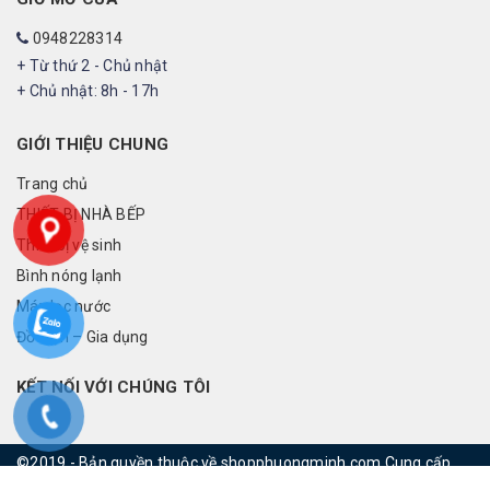
0948228314
+ Từ thứ 2 - Chủ nhật
+ Chủ nhật: 8h - 17h
GIỚI THIỆU CHUNG
Trang chủ
THIẾT BỊ NHÀ BẾP
Thiết bị vệ sinh
Bình nóng lạnh
Máy lọc nước
Đồ điện – Gia dụng
KẾT NỐI VỚI CHÚNG TÔI
©2019 - Bản quyền thuộc về shopphuongminh.com
Cung cấp