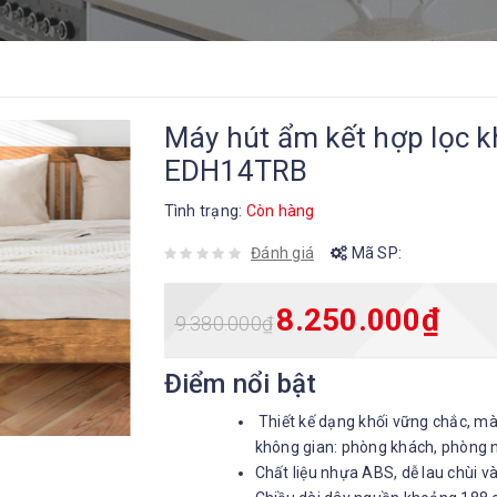
Máy hút ẩm kết hợp lọc kh
EDH14TRB
Tình trạng:
Còn hàng
Đánh giá
Mã SP:
8.250.000
₫
9.380.000
₫
Điểm nổi bật
Thiết kế dạng khối vững chắc, mà
không gian: phòng khách, phòng n
Chất liệu nhựa ABS, dễ lau chùi và