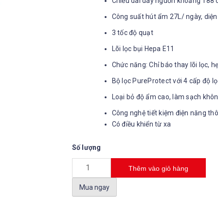
Chiều dài dây nguồn khoảng 188 c
Công suất hút ẩm 27L/ ngày, diện
3 tốc độ quạt
Lõi lọc bụi Hepa E11
Chức năng: Chỉ báo thay lõi lọc, h
Bộ lọc PureProtect với 4 cấp độ lọc
Loại bỏ độ ẩm cao, làm sạch khôn
Công nghệ tiết kiệm điện năng th
Có điều khiển từ xa
Số lượng
Thêm vào giỏ hàng
Mua ngay