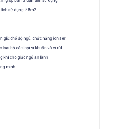
m giúp bạn thuận tiện sử dụng.
 tích sử dụng: 58m2
ẹn giờ,chế độ ngủ, chức năng ioniser
,loại bỏ các loại vi khuẩn và vi rút
g khí cho giấc ngủ an lành
ông minh