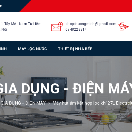
am
 1 Tây Mỗ - Nam Từ Liêm
shopphuongminh@gmail.com
 Nội
0948228314
SINH
MÁY LỌC NƯỚC
THIẾT BỊ NHÀ BẾP
GIA DỤNG - ĐIỆN MÁ
GIA DỤNG - ĐIỆN MÁY
Máy hút ẩm kết hợp lọc khí 27L Electr