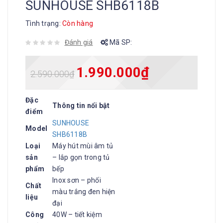
SUNHOUSE SHB6118B
Tình trạng:
Còn hàng
Đánh giá
Mã SP:
1.990.000
₫
2.590.000
₫
Đặc
Thông tin nổi bật
điểm
SUNHOUSE
Model
SHB6118B
Loại
Máy hút mùi âm tủ
sản
– lắp gọn trong tủ
phẩm
bếp
Inox sơn – phối
Chất
màu trắng đen hiện
liệu
đại
Công
40W – tiết kiệm