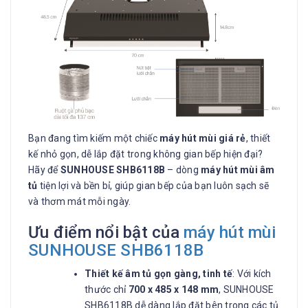
Bạn đang tìm kiếm một chiếc
máy hút mùi giá rẻ
, thiết
kế nhỏ gọn, dễ lắp đặt trong không gian bếp hiện đại?
Hãy để
SUNHOUSE SHB6118B
– dòng
máy hút mùi âm
tủ
tiện lợi và bền bỉ, giúp gian bếp của bạn luôn sạch sẽ
và thơm mát mỗi ngày.
Ưu điểm nổi bật của
máy hút mùi
SUNHOUSE SHB6118B
Thiết kế âm tủ gọn gàng, tinh tế
: Với kích
thước chỉ
700 x 485 x 148 mm
, SUNHOUSE
SHB6118B dễ dàng lắp đặt bên trong các tủ