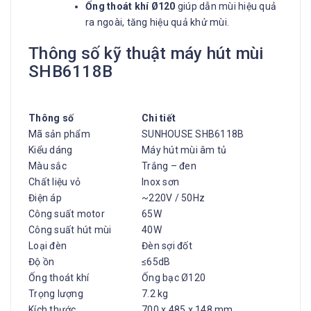
Ống thoát khí Ø120
giúp dẫn mùi hiệu quả
ra ngoài, tăng hiệu quả khử mùi.
Thông số kỹ thuật máy hút mùi
SHB6118B
Thông số
Chi tiết
Mã sản phẩm
SUNHOUSE SHB6118B
Kiểu dáng
Máy hút mùi âm tủ
Màu sắc
Trắng – đen
Chất liệu vỏ
Inox sơn
Điện áp
~220V / 50Hz
Công suất motor
65W
Công suất hút mùi
40W
Loại đèn
Đèn sợi đốt
Độ ồn
≤65dB
Ống thoát khí
Ống bạc Ø120
Trọng lượng
7.2 kg
Kích thước
700 x 485 x 148 mm