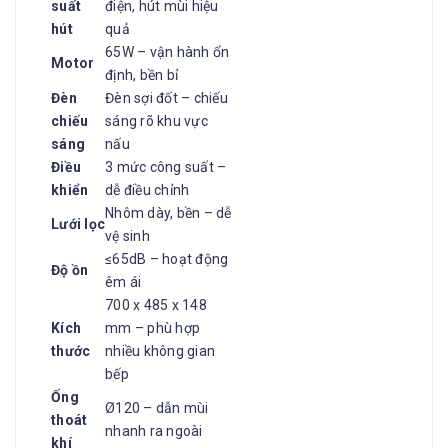
suất
điện, hút mùi hiệu
hút
quả
65W – vận hành ổn
Motor
định, bền bỉ
Đèn
Đèn sợi đốt – chiếu
chiếu
sáng rõ khu vực
sáng
nấu
Điều
3 mức công suất –
khiển
dễ điều chỉnh
Nhôm dày, bền – dễ
Lưới lọc
vệ sinh
≤65dB – hoạt động
Độ ồn
êm ái
700 x 485 x 148
Kích
mm – phù hợp
thước
nhiều không gian
bếp
Ống
Ø120 – dẫn mùi
thoát
nhanh ra ngoài
khí