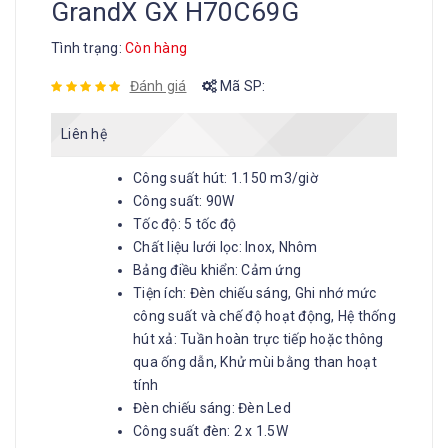
GrandX GX H70C69G
Tình trạng:
Còn hàng
Đánh giá
Mã SP:
Liên hệ
Công suất hút:
1.150 m3/giờ
Công suất:
90W
Tốc độ:
5 tốc độ
Chất liệu lưới lọc:
Inox, Nhôm
Bảng điều khiển:
Cảm ứng
Tiện ích:
Đèn chiếu sáng, Ghi nhớ mức
công suất và chế độ hoạt động, Hệ thống
hút xả: Tuần hoàn trực tiếp hoặc thông
qua ống dẫn, Khử mùi bằng than hoạt
tính
Đèn chiếu sáng:
Đèn Led
Công suất đèn:
2 x 1.5W