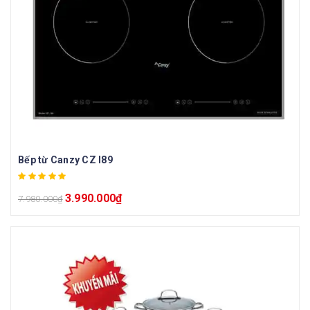
Bếp từ Canzy CZ I89
3.990.000
₫
7.980.000
₫