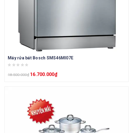
Máy rửa bát Bosch SMS46MI07E
16.700.000
₫
18.500.000
₫