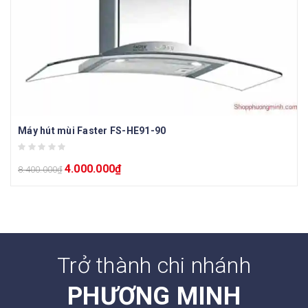
Máy hút mùi Faster FS-HE91-90
4.000.000
₫
8.400.000
₫
Trở thành chi nhánh
PHƯƠNG MINH