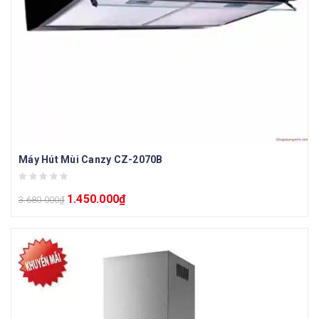
Máy Hút Mùi Canzy CZ-2070B
1.450.000
₫
3.680.000
₫