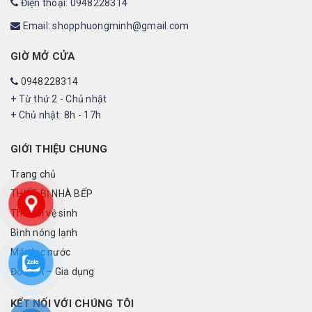
Điện thoại: 0948228314
Email: shopphuongminh@gmail.com
GIỜ MỞ CỬA
0948228314
+ Từ thứ 2 - Chủ nhật
+ Chủ nhật: 8h - 17h
GIỚI THIỆU CHUNG
Trang chủ
THIẾT BỊ NHÀ BẾP
Thiết bị vệ sinh
Bình nóng lạnh
Máy lọc nước
Đồ điện – Gia dụng
KẾT NỐI VỚI CHÚNG TÔI