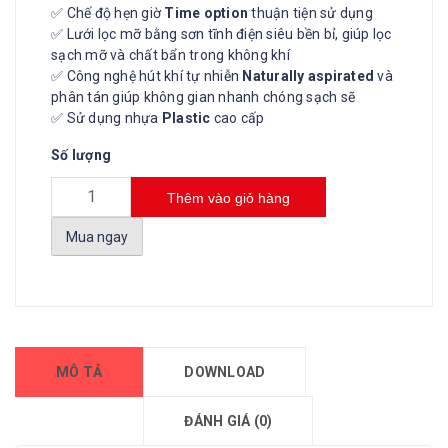
✅ Chế độ hẹn giờ
Time option
thuận tiện sử dụng
✅ Lưới lọc mỡ bằng sơn tĩnh điện siêu bền bỉ, giúp lọc
sạch mỡ và chất bẩn trong không khí
✅ Công nghệ hút khí tự nhiễn
Naturally aspirated
và
phân tán giúp không gian nhanh chóng sạch sẽ
✅ Sử dụng nhựa
Plastic
cao cấp
Số lượng
Thêm vào giỏ hàng
Mua ngay
MÔ TẢ
DOWNLOAD
ĐÁNH GIÁ (0)