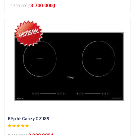
3.700.000
₫
12.500.000
₫
Bếp từ Canzy CZ I89