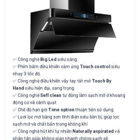
✅ Công nghệ
Big Led
siêu sáng.
✅ Phím bấm điều khiển cảm ứng
Touch control
siêu
nhạy 3 tốc độ.
✅ Công nghệ điều khiển vẫy tay tắt mở
Touch By
Hand
siêu hiện đại, sang trọng.
✅ Công nghệ
Sefl clean
tự động làm sạch mỡ ở khoang
động cơ và cánh quạt
✅ Chế độ hẹn giờ
Time option
thuận tiện sử dụng
✅ Lưới lọc mỡ bằng sơn tĩnh điện siêu bền bỉ, giúp lọc
sạch mỡ và chất bẩn trong không khí
✅ Công nghệ hút khí tự nhiễn
Naturally aspirated
và
phân tán giúp không gian nhanh chóng sạch sẽ