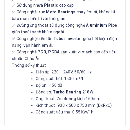
✅ Sử dụng nhựa
Plastic
cao cấp
✅ Công nghệ trục
Moto Bearings
chạy êm ái, không bị
bào mòn, bền bỉ với thời gian
✅ Đường ống thoát sử dụng công nghệ
Aluminium Pipe
giúp thoát sạch khí ra ngoài
✅ Công nghệ biến tần
Tubor Inverter
giúp tiết kiệm điện
năng, vận hành êm ái.
✅ Công nghệ
PCB, PCBA
sản xuất vi mạch cao cấp tiêu
chuẩn Châu Âu.
Thông số kỹ thuật
Điện áp: 220 – 240V, 50/60 Hz
Công suất hút: 1500 m³/h
Độ ồn: < 50 dB
Động cơ:
Turbo Bearing
218W
Ống thoát: 2m đường kính 160mm
Kích thước: 900 x 500 x 750 mm (DxRxC)
Công suất tiêu thụ: 0.55 Kw/1h