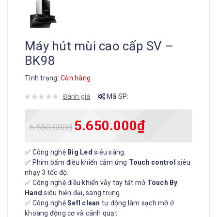
Máy hút mùi cao cấp SV –
BK98
Tình trạng:
Còn hàng
Đánh giá
Mã SP:
5.650.000
₫
6.550.000
₫
✅ Công nghệ
Big Led
siêu sáng.
✅ Phím bấm điều khiển cảm ứng
Touch control
siêu
nhạy 3 tốc độ.
✅ Công nghệ điều khiển vẫy tay tắt mở
Touch By
Hand
siêu hiện đại, sang trọng.
✅ Công nghệ
Sefl clean
tự động làm sạch mỡ ở
khoang động cơ và cánh quạt