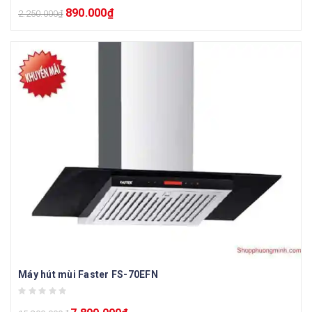
890.000
₫
2.250.000
₫
Máy hút mùi Faster FS-70EFN