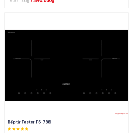
7.890.000
₫
15.300.000
₫
Bếp từ Faster FS-788I