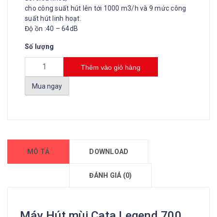
cho công suất hút lên tới 1000 m3/h và 9 mức công
suất hút linh hoạt.
Độ ồn :40 – 64dB
Số lượng
Thêm vào giỏ hàng
Mua ngay
MÔ TẢ
DOWNLOAD
ĐÁNH GIÁ (0)
Máy Hút mùi Cata Legend 700