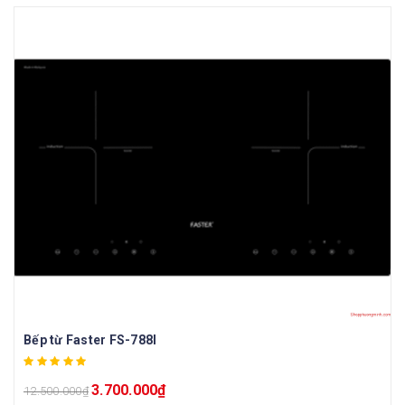
Bếp từ Faster FS-788I
3.700.000
₫
12.500.000
₫