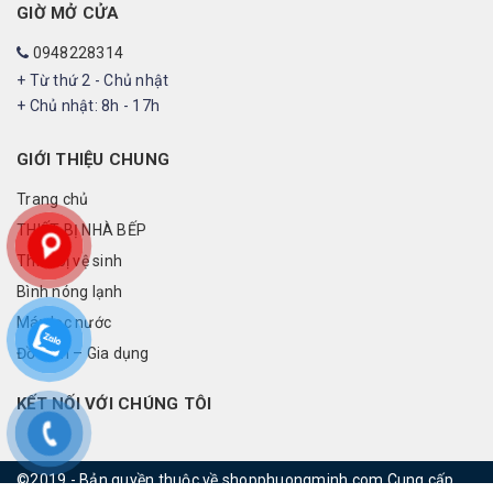
GIỜ MỞ CỬA
0948228314
+ Từ thứ 2 - Chủ nhật
+ Chủ nhật: 8h - 17h
GIỚI THIỆU CHUNG
Trang chủ
THIẾT BỊ NHÀ BẾP
Thiết bị vệ sinh
Bình nóng lạnh
Máy lọc nước
Đồ điện – Gia dụng
KẾT NỐI VỚI CHÚNG TÔI
©2019 - Bản quyền thuộc về shopphuongminh.com
Cung cấp