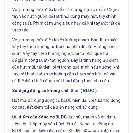
Với phương thức điều khiển cảm ứng, bạn chỉ cần Chạm
tay vào nút Nguồn để tắt/khởi động máy hút, tùy chỉnh
công suất. Phím cảm ứng siêu nhạy cả khi tay ướt rất dễ
thao tác
Với phương thức điều khiển không chạm. Bạn thực hiện
vẫy tay theo hướng từ trái qua phải để bật – tăng công
suất. Vẫy tay theo hướng ngược lại từ phải qua trái
để giảm công suất- tắt nguồn. Đây là tính năng ưu điểm
của hút mùi, rất tiện lợi vì trong quá trình nấu nướng, khi
tay ướt hoặc bẩn bạn không cần chạm vào hút mà vẫn
có thể điều khiển được hút hoạt động theo nhu cầu
Sử dụng động cơ không chổi than ( BLDC )
Hút mùi sử dụng động cơ BLDC hiện đại với tuổi thọ động
cơ cao, tiết kiệm tối đa điện năng khi sử dụng
Ưu điểm của động cơ BLDC
: lực hút mạnh và ổn định,
tiếng ồn thấp máy vận hành êm ái. Ngoài ra, động cơ
BLDC còn tiết kiệm điện năng 30 đến 50% so với động cơ