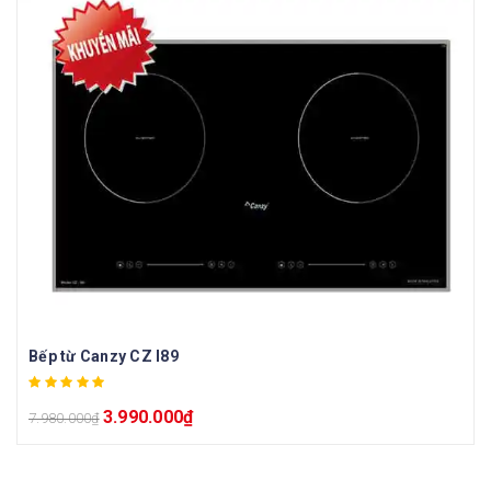
Bếp từ Canzy CZ I89
3.990.000
₫
7.980.000
₫