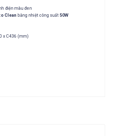
ĩnh điện màu đen
to Clean
bằng nhiệt công suất
50W
20 x C436 (mm)