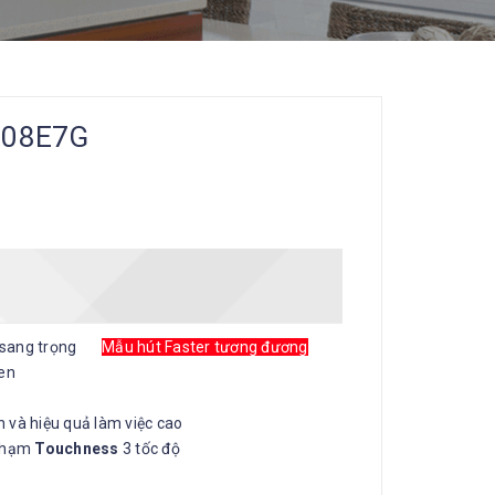
308E7G
ực sang trọng
Mẫu hút Faster tương đương
en
n và hiệu quả làm việc cao
 chạm
Touchness
3 tốc độ