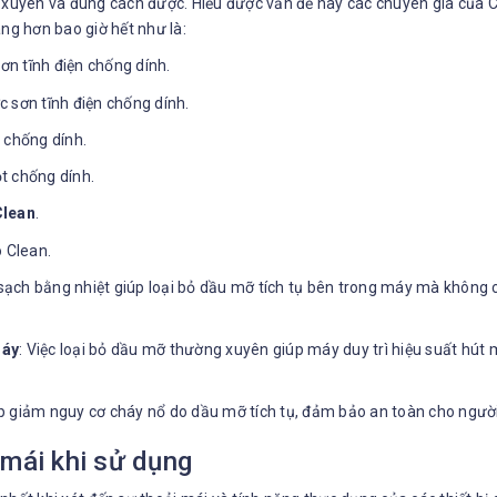
g xuyên và đúng cách được. Hiểu được vấn đề này các chuyên gia của 
ng hơn bao giờ hết như là:
ơn tĩnh điện chống dính.
 chống dính.
Clean
.
sạch bằng nhiệt giúp loại bỏ dầu mỡ tích tụ bên trong máy mà không c
máy
: Việc loại bỏ dầu mỡ thường xuyên giúp máy duy trì hiệu suất hút
úp giảm nguy cơ cháy nổ do dầu mỡ tích tụ, đảm bảo an toàn cho ngườ
 mái khi sử dụng