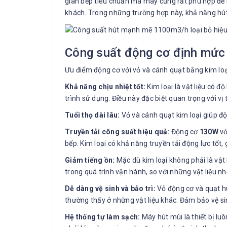
gian bếp tiêu chuẩn mà máy cũng rất phù hợp để 
khách. Trong những trường hợp này, khả năng hú
Công suất động cơ định mức 
Ưu điểm động cơ với vỏ và cánh quạt bằng kim l
Khả năng chịu nhiệt tốt:
Kim loại là vật liệu có đ
trình sử dụng. Điều này đặc biệt quan trọng với vị
Tuổi thọ dài lâu:
Vỏ và cánh quạt kim loại giúp độ
Truyền tải công suất hiệu quả:
Động cơ
130W
vớ
bếp. Kim loại có khả năng truyền tải động lực tốt,
Giảm tiếng ồn:
Mặc dù kim loại không phải là vật 
trong quá trình vận hành, so với những vật liệu n
Dễ dàng vệ sinh và bảo trì:
Vỏ động cơ và quạt hú
thường thấy ở những vật liệu khác. Đảm bảo vệ si
Hệ thống tự làm sạch:
Máy hút mùi là thiết bị lu