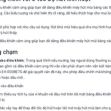
 khiển cảm ứng giúp bạn dễ dàng điều khiển máy hút mùi bằng các th
. Các biểu tượng và chữ hiển thị rõ ràng, dễ hiểu thích hợp cho mọi lứa
t phù hợp với nhu cầu sử dụng. Hút khử mùi hiệu quả cho mọi tình hu
độ hút thấp.
ng chạm
vào điều khiển:
Trong quá trình nấu nướng, tay người dùng thường xuy
ao gồm cả điều khiển cảm ứng thì vẫn cần phải chạm nên vẫn bất tiện 
i EH-R308E7G để giải quyết vấn đề này, cho phép điều chỉnh mà không
ớc hoặc dầu mỡ…
 thiểu sự tích tụ của vi khuẩn và dầu mỡ trên bề mặt bảng điều khiển
 bị.
tác vẫy tay để thay đổi tốc độ hút hoặc tắt mở máy hút mùi làm cho 