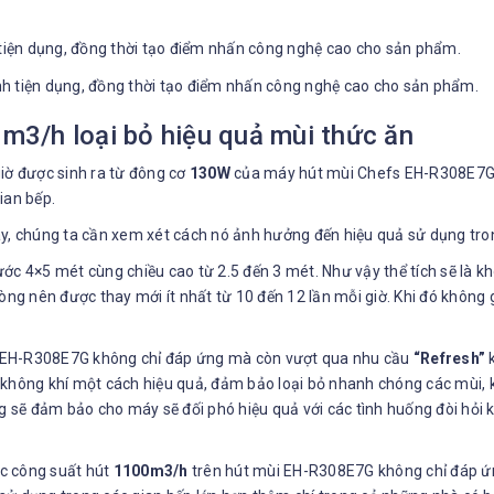
 tiện dụng, đồng thời tạo điểm nhấn công nghệ cao cho sản phẩm.
3/h loại bỏ hiệu quả mùi thức ăn
iờ được sinh ra từ đông cơ
130W
của máy hút mùi Chefs EH-R308E7G đó
ian bếp.
ày, chúng ta cần xem xét cách nó ảnh hưởng đến hiệu quả sử dụng tro
ước 4×5 mét cùng chiều cao từ 2.5 đến 3 mét. Như vậy thể tích sẽ là
hòng nên được thay mới ít nhất từ 10 đến 12 lần mỗi giờ. Khi đó không
 EH-R308E7G không chỉ đáp ứng mà còn vượt qua nhu cầu
“Refresh”
k
không khí một cách hiệu quả, đảm bảo loại bỏ nhanh chóng các mùi, kh
ng sẽ đảm bảo cho máy sẽ đối phó hiệu quả với các tình huống đòi hỏ
c công suất hút
1100m3/h
trên hút mùi EH-R308E7G không chỉ đáp ứn