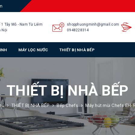
am
 1 Tây Mỗ - Nam Từ Liêm
shopphuongminh@gmail.com
 Nội
0948228314
SINH
MÁY LỌC NƯỚC
THIẾT BỊ NHÀ BẾP
THIẾT BỊ NHÀ BẾP
hủ
THIẾT BỊ NHÀ BẾP
Bếp Chefs
Máy hút mùi Chefs EH-