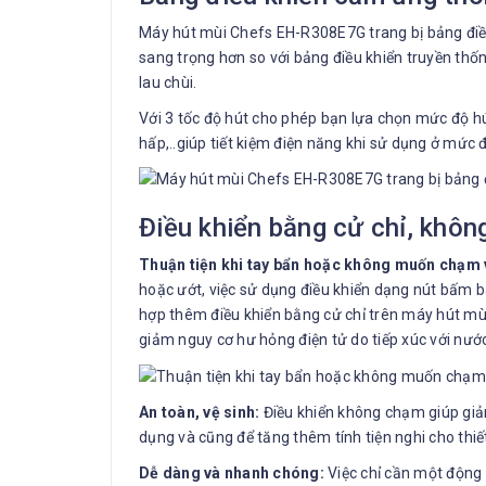
Máy hút mùi Chefs EH-R308E7G trang bị bảng điều
sang trọng hơn so với bảng điều khiển truyền thống
lau chùi.
Với 3 tốc độ hút cho phép bạn lựa chọn mức độ hú
hấp,..giúp tiết kiệm điện năng khi sử dụng ở mức 
Điều khiển bằng cử chỉ, khô
Thuận tiện khi tay bẩn hoặc không muốn chạm 
hoặc ướt, việc sử dụng điều khiển dạng nút bấm b
hợp thêm điều khiển bằng cử chỉ trên máy hút mù
giảm nguy cơ hư hỏng điện tử do tiếp xúc với nư
An toàn, vệ sinh:
Điều khiển không chạm giúp giảm
dụng và cũng để tăng thêm tính tiện nghi cho thiết
Dễ dàng và nhanh chóng:
Việc chỉ cần một động 