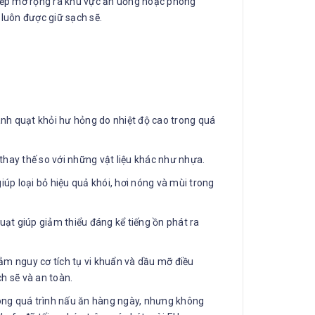
bếp mở rộng ra khu vực ăn uống hoặc phòng
uôn được giữ sạch sẽ.
 cánh quạt khỏi hư hỏng do nhiệt độ cao trong quá
 thay thế so với những vật liệu khác như nhựa.
úp loại bỏ hiệu quả khói, hơi nóng và mùi trong
uạt giúp giảm thiểu đáng kể tiếng ồn phát ra
ảm nguy cơ tích tụ vi khuẩn và dầu mỡ điều
h sẽ và an toàn.
trong quá trình nấu ăn hàng ngày, nhưng không