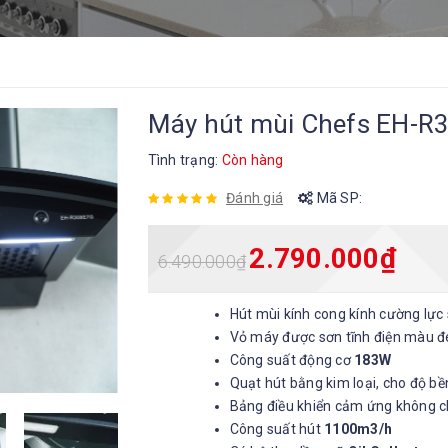
Máy hút mùi Chefs EH-R
Tình trạng:
Còn hàng
Đánh giá
Mã SP:
2.790.000
₫
6.490.000
₫
Hút mùi kính cong kính cường l
Vỏ máy được sơn tĩnh điện màu đ
Công suất động cơ
183W
Quạt hút bằng kim loại, cho độ bề
Bảng điều khiển cảm ứng không
Công suất hút
1100m3/h