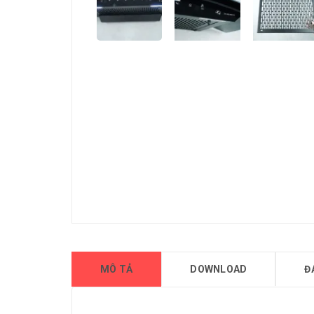
MÔ TẢ
DOWNLOAD
Đ