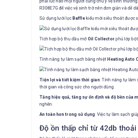
phải lúc nào mọi người cũng chú ý vệ sinh thườn
R308E7G để việc vệ sinh trở nên đơn giản và dễ dà
Sử dụng lưới lọc
Baffle
kiểu mới siêu thoát được s
Tích hợp bộ thu dầu mỡ
Oil Collector
phủ lớp bột
Tính năng tự làm sạch bằng nhiệt
Heating Auto 
Tiện lợi và tiết kiệm thời gian
: Tính năng tự làm 
thời gian và công sức cho người dùng.
Tăng hiệu quả, tăng sự ổn định và độ bền của 
nghẽn.
An toàn hơn trong sử dụng
: Việc tự làm sạch gi
Độ ồn thấp chỉ từ 42db thoải