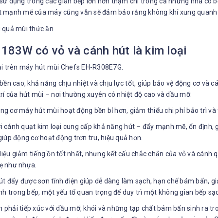
sử dụng trong các gian bếp lớn hơn thậm chí trong cả những nhà có 
t mạnh mẽ của máy cũng vẫn sẽ đảm bảo rằng không khí xung quanh l
183W có vỏ và cánh hút là kim loại
oại trên máy hút mùi Chefs EH-R308E7G.
ộ bền cao, khả năng chịu nhiệt và chịu lực tốt, giúp bảo vệ động cơ và
 trí của hút mùi – nơi thường xuyên có nhiệt độ cao và dầu mỡ.
ng cơ máy hút mùi hoạt động bền bỉ hơn, giảm thiểu chi phí bảo trì và
i cánh quạt kim loại cung cấp khả năng hút – đẩy mạnh mẽ, ổn định, gi
 giúp động cơ hoạt động trơn tru, hiệu quả hơn.
liệu giảm tiếng ồn tốt nhất, nhưng kết cấu chắc chắn của vỏ và cánh q
hẹ như nhựa.
t đẩy được sơn tĩnh điện giúp dễ dàng làm sạch, hạn chế bám bẩn, gi
nh trong bếp, một yếu tố quan trọng để duy trì một không gian bếp sạc
ôn phải tiếp xúc với dầu mỡ, khói và những tạp chất bám bẩn sinh ra 