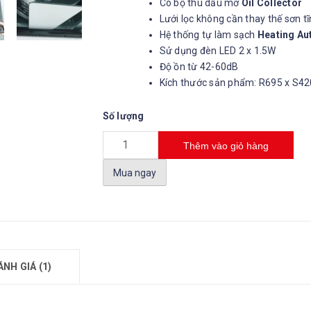
Có bộ thu dầu mỡ
Oil Collector
Lưới lọc không cần thay thế sơn t
Hệ thống tự làm sạch
Heating Au
Sử dụng đèn LED 2 x 1.5W
Độ ồn từ 42-60dB
Kích thước sản phẩm: R695 x S4
Số lượng
Thêm vào giỏ hàng
Mua ngay
ÁNH GIÁ (1)