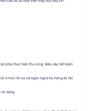
Chefs đã tối ưu hóa trên máy hút mùi EH-
ần phải thực hiện thủ công. Điều này tiết kiệm
 mùi ở mức tối ưu và ngăn ngừa hư hỏng do tắc
i sử dụng.