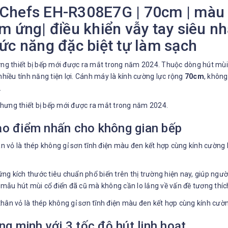
 Chefs EH-R308E7G | 70cm | màu đ
m ứng| điều khiển vẫy tay siêu nhạ
hức năng đặc biệt tự làm sạch
 thiết bị bếp mới được ra mắt trong năm 2024. Thuộc dòng hút mùi k
nhiều tính năng tiện lợi. Cánh máy là kính cường lực rộng
70cm
, không
.
tạo điểm nhấn cho không gian bếp
vỏ là thép không gỉ sơn tĩnh điện màu đen kết hợp cùng kính cường l
ng kích thước tiêu chuẩn phổ biến trên thị trường hiện nay, giúp ngư
 mẫu hút mùi cổ điển đã cũ mà không cần lo lắng về vấn đề tương thíc
g minh với 3 tốc độ hút linh hoạt