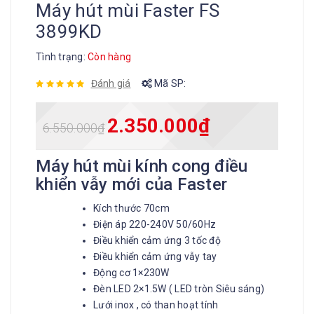
Máy hút mùi Faster FS
3899KD
Tình trạng:
Còn hàng
Đánh giá
Mã SP:
2.350.000
₫
6.550.000
₫
Máy hút mùi kính cong điều
khiển vẫy mới của Faster
Kích thước 70cm
Điện áp 220-240V 50/60Hz
Điều khiển cảm ứng 3 tốc độ
Điều khiển cảm ứng vẫy tay
Động cơ 1×230W
Đèn LED 2×1.5W ( LED tròn Siêu sáng)
Lưới inox , có than hoạt tính