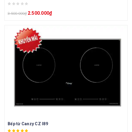
2.500.000
₫
3.500.000
₫
Bếp từ Canzy CZ I89