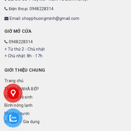
Điện thoại: 0948228314
Email: shopphuongminh@gmail.com
GIỜ MỞ CỬA
0948228314
+ Từ thứ 2 - Chủ nhật
+ Chủ nhật: 8h - 17h
GIỚI THIỆU CHUNG
Trang chủ
THIẾT BỊ NHÀ BẾP
Thiết bị vệ sinh
Bình nóng lạnh
Máy lọc nước
Đồ điện – Gia dụng