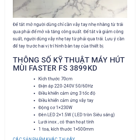
Để tắt mở người dùng chỉ cần vẫy tay nhẹ nhàng từ trái
qua phải để mở và tăng công suất. Để tắt và giảm công
suất, người dùng vẫy nhẹ tay từ phải qua trái. Lưu ý cần
để tay trước hai vị trí hình bàn tay của thiết bị.
THÔNG SỐ KỸ THUẬT MÁY HÚT
MÙI FASTER FS 3899KD
Kích thước 70cm
Điện áp 220-240V 50/60Hz
Điều khiển cảm ứng 3 tốc độ
Điều khiển cảm ứng vẫy tay
Động cơ 1×230W
Đèn LED 2×1.5W ( LED tròn Siêu sáng)
Lưới inox , có than hoạt tính
1 toa, kích thước 1×500mm
CÁC SẢN PHẨM KHÁC TẠI ĐÂY