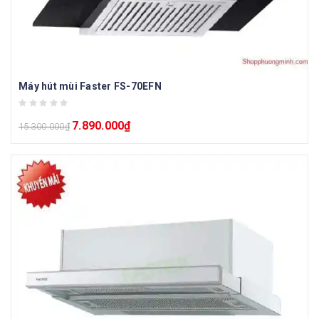
Máy hút mùi Faster FS-70EFN
7.890.000
₫
15.300.000
₫