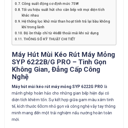
Công suất động cơ định mức 75W
Tối ưu hiệu suất hút cho căn bếp với mọi diện tích
khác nhau
Hệ thống lọc khử mùi than hoạt tính trả lại bầu không
khí trong lành
Độ ồn thấp chỉ từ 46dB thoải mái khi sử dụng
THÔNG SỐ KỸ THUẬT CHI TIẾT
Máy Hút Mùi Kéo Rút Máy Mỏng
SYP 6222B/G PRO – Tinh Gọn
Không Gian, Đẳng Cấp Công
Nghệ
Máy hút mùi kéo rút máy mỏng SYP 6222G PRO
là
mảnh ghép hoàn hảo cho những gian bếp hiện đại có
diện tích khiêm tốn. Sự kết hợp giữa gam màu xám tinh
tế, kích thước 60cm nhỏ gọn và công nghệ vẫy tay thông
minh mang đến một trải nghiệm nấu nướng hoàn toàn
mới.