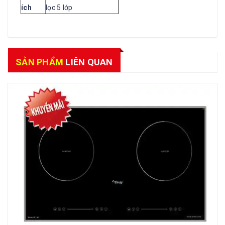
ích
lọc 5 lớp
SẢN PHẨM
LIÊN QUAN