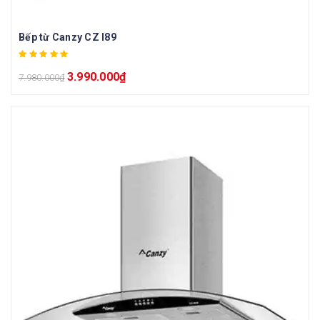
Bếp từ Canzy CZ I89
3.990.000
₫
7.980.000
₫