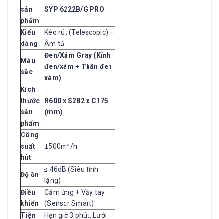
sản
SYP 6222B/G PRO
phẩm
Kiểu
Kéo rút (Telescopic) –
dáng
Âm tủ
Đen/Xám Gray (Kính
Màu
đen/xám + Thân đen
sắc
xám)
Kích
thước
R600 x S282 x C175
sản
(mm)
phẩm
Công
suất
±500m³/h
hút
≤ 46dB (Siêu tĩnh
Độ ồn
lặng)
Điều
Cảm ứng + Vẫy tay
khiển
(Sensor Smart)
Tiện
Hẹn giờ 3 phút, Lưới