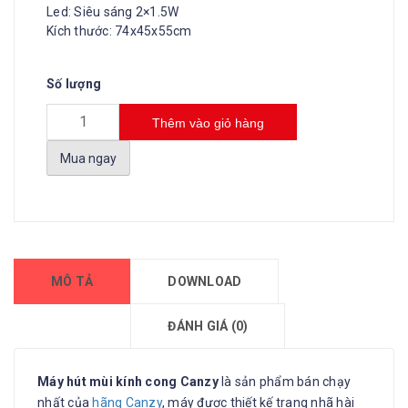
Led: Siêu sáng 2×1.5W
Kích thước: 74x45x55cm
Số lượng
Thêm vào giỏ hàng
Mua ngay
MÔ TẢ
DOWNLOAD
ĐÁNH GIÁ (0)
Máy hút mùi kính cong Canzy
là sản phẩm bán chạy
nhất của
hãng Canzy
, máy được thiết kế trang nhã hài