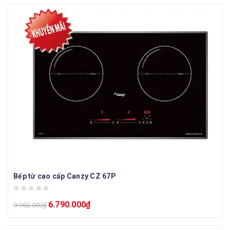
Bếp từ cao cấp Canzy CZ 67P
6.790.000
₫
9.950.000
₫