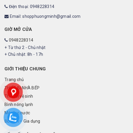
Điện thoại: 0948228314
Email: shopphuongminh@gmail.com
GIỜ MỞ CỬA
0948228314
+ Từ thứ 2 - Chủ nhật
+ Chủ nhật: 8h - 17h
GIỚI THIỆU CHUNG
Trang chủ
THIẾT BỊ NHÀ BẾP
Thiết bị vệ sinh
Bình nóng lạnh
Máy lọc nước
Đồ điện – Gia dụng