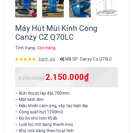
Máy Hút Mùi Kính Cong
Canzy CZ Q70LC
Tình trạng:
Còn hàng
Đánh giá
Mã SP:
Canzy Cz Q70LC
2.150.000
₫
5.250.000
₫
– Kích thước lắp đặt 700mm
– Mặt kính đen
– Điều khiển cảm ứng, vẫy tay hiện đại
– Công suất hút 1200m3
– Độ ồn nhỏ hơn 45db
– Lưới lọc mỡ dạng thanh inox
– Khử mùi bằng than hoạt tính.