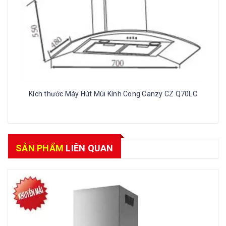
Kích thước Máy Hút Mùi Kính Cong Canzy CZ Q70LC
SẢN PHẨM
LIÊN QUAN