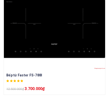
Bếp từ Faster FS-788I
3.700.000
₫
12.500.000
₫