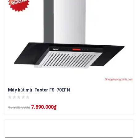
Máy hút mùi Faster FS-70EFN
7.890.000
₫
15.300.000
₫