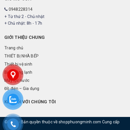
0948228314
+ Từ thứ 2 - Chủ nhật
+ Chủ nhật: 8h - 17h
GIỚI THIỆU CHUNG
Trang chủ
THIẾT BỊ NHÀ BẾP
Thiết bị vệ sinh
Bình nóng lạnh
Máy lọc nước
Đồ điện – Gia dụng
KẾT NỐI VỚI CHÚNG TÔI
©2019 - Bản quyền thuộc về shopphuongminh.com
Cung cấp