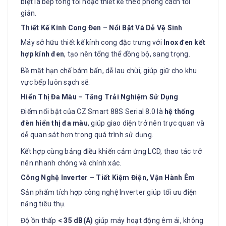
biệt là bếp tông tối hoặc thiết kế theo phong cách tối
giản.
Thiết Kế Kính Cong Đen – Nổi Bật Và Dễ Vệ Sinh
Máy sở hữu thiết kế kính cong đặc trưng với
Inox đen kết
hợp kính đen
, tạo nên tổng thể đồng bộ, sang trọng.
Bề mặt hạn chế bám bẩn, dễ lau chùi, giúp giữ cho khu
vực bếp luôn sạch sẽ.
Hiển Thị Đa Màu – Tăng Trải Nghiệm Sử Dụng
Điểm nổi bật của CZ Smart 88S Serial 8.0 là
hệ thống
đèn hiển thị đa màu
, giúp giao diện trở nên trực quan và
dễ quan sát hơn trong quá trình sử dụng.
Kết hợp cùng bảng điều khiển cảm ứng LCD, thao tác trở
nên nhanh chóng và chính xác.
Công Nghệ Inverter – Tiết Kiệm Điện, Vận Hành Êm
Sản phẩm tích hợp công nghệ Inverter giúp tối ưu điện
năng tiêu thụ.
Độ ồn thấp
< 35 dB(A)
giúp máy hoạt động êm ái, không