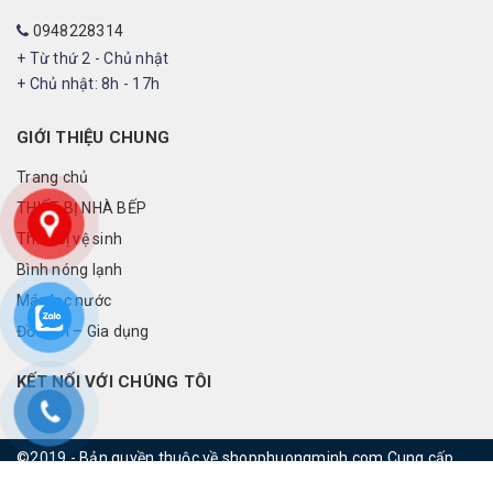
0948228314
+ Từ thứ 2 - Chủ nhật
+ Chủ nhật: 8h - 17h
GIỚI THIỆU CHUNG
Trang chủ
THIẾT BỊ NHÀ BẾP
Thiết bị vệ sinh
Bình nóng lạnh
Máy lọc nước
Đồ điện – Gia dụng
KẾT NỐI VỚI CHÚNG TÔI
©2019 - Bản quyền thuộc về shopphuongminh.com
Cung cấp