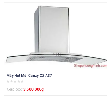
Máy Hút Mùi Canzy CZ A37
3.500.000
₫
7.680.000
₫