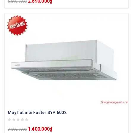
2.690.000
₫
5.890.000
₫
Máy hút mùi Faster SYP 6002
1.400.000
₫
3.500.000
₫