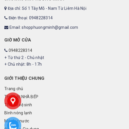
Địa chỉ: Số 1 Tây Mỗ - Nam Từ Liêm Hà Nội
Điện thoại: 0948228314
Email: shopphuongminh@gmail.com
GIỜ MỞ CỬA
0948228314
+ Từ thứ 2 - Chủ nhật
+ Chủ nhật: 8h - 17h
GIỚI THIỆU CHUNG
Trang chủ
THIẾT BỊ NHÀ BẾP
Thiết bị vệ sinh
Bình nóng lạnh
Máy lọc nước
Đồ điện – Gia dụng