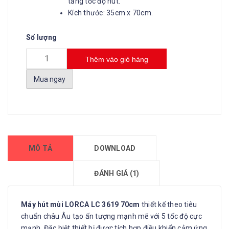
tăng tốc độ hút.
Kích thước: 35cm x 70cm.
Số lượng
Thêm vào giỏ hàng
Mua ngay
MÔ TẢ
DOWNLOAD
ĐÁNH GIÁ (1)
Máy hút mùi LORCA LC 3619 70cm
thiết kế theo tiêu
chuẩn châu Âu tạo ấn tượng mạnh mẽ với 5 tốc độ cực
mạnh. Đặc biệt thiết bị được tích hợp điều khiển cảm ứng