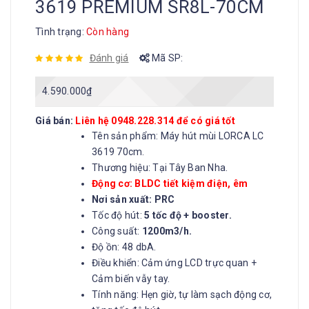
3619 PREMIUM SR8L-70CM
Tình trạng:
Còn hàng
Đánh giá
Mã SP:
4.590.000
₫
Giá bán:
Liên hệ 0948.228.314 để có giá tốt
Tên sản phẩm: Máy hút mùi LORCA LC
3619 70cm.
Thương hiệu: Tại Tây Ban Nha.
Động cơ: BLDC tiết kiệm điện, êm
Nơi sản xuất: PRC
Tốc độ hút:
5 tốc độ + booster.
Công suất:
1200m3/h.
Độ ồn: 48 dbA.
Điều khiển: Cảm ứng LCD trực quan +
Cảm biến vẫy tay.
Tính năng: Hẹn giờ, tự làm sạch động cơ,