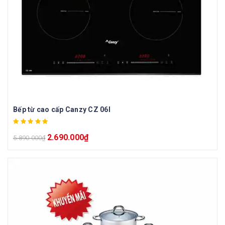
Bếp từ cao cấp Canzy CZ 06I
2.690.000
₫
5.890.000
₫