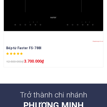
Bếp từ Faster FS-788I
3.700.000
₫
12.500.000
₫
Trở thành chi nhánh
PHƯƠNG MINH