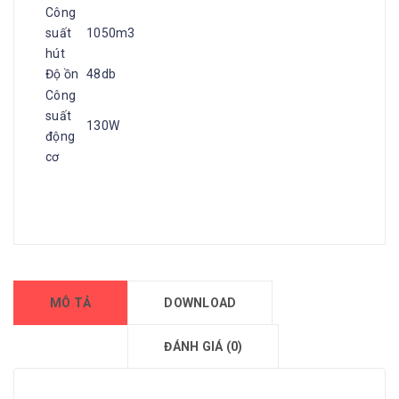
Công
suất
1050m3
hút
Độ ồn
48db
Công
suất
130W
động
cơ
MÔ TẢ
DOWNLOAD
ĐÁNH GIÁ (0)