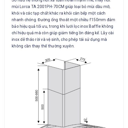
Sở hữu hệ thống hút xả tuần hoàn mạnh mẽ, máy hút
mùi Lorca TA 2001PH-70CM giúp loại bỏ mùi dầu mỡ,
khói và các tạp chất khác ra khỏi căn bếp một cách
nhanh chóng. Đường ống thoát một chiều f150mm đảm
bảo hiệu quả tối ưu, trong khi lưới lọc inox Baffle không
chỉ hiệu quả mà còn giúp giảm tiếng ồn đáng kể. Lẫy cài
inox dễ tháo rời và vệ sinh, cho phép tái sử dụng mà
không cần thay thế thường xuyên.