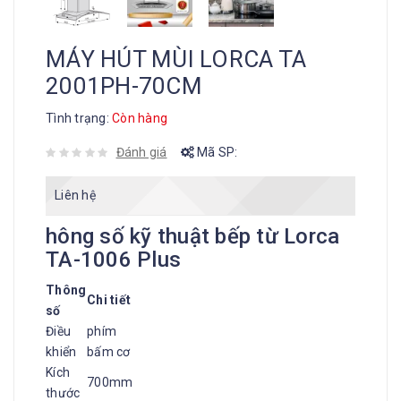
MÁY HÚT MÙI LORCA TA
2001PH-70CM
Tình trạng:
Còn hàng
Đánh giá
Mã SP:
Liên hệ
hông số kỹ thuật bếp từ Lorca
TA-1006 Plus
Thông
Chi tiết
số
Điều
phím
khiển
bấm cơ
Kích
700mm
thước