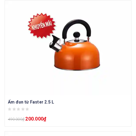
Ấm đun từ Faster 2.5 L
200.000
₫
490.000
₫