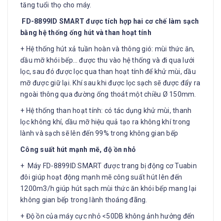
tăng tuổi thọ cho máy.
FD-8899ID SMART
được tích hợp hai cơ chế làm sạch
bằng hệ thống ống hút và than hoạt tính
+ Hệ thống hút xả tuần hoàn và thông gió: mùi thức ăn,
dầu mỡ khói bếp… được thu vào hệ thống và đi qua lưới
lọc, sau đó được lọc qua than hoạt tính để khử mùi, dầu
mỡ được giữ lại. Khí sau khi được lọc sạch sẽ được đẩy ra
ngoài thông qua đường ống thoát một chiều Ø 150mm.
+ Hệ thống than hoạt tính: có tác dụng khử mùi, thanh
lọc không khí, dầu mỡ hiệu quả tạo ra không khí trong
lành và sạch sẽ lên đến 99% trong không gian bếp
Công suất hút mạnh mẽ, độ ồn nhỏ
+ Máy FD-8899ID SMART được trang bị động cơ Tuabin
đôi giúp hoạt động mạnh mẽ công suất hút lên đến
1200m3/h giúp hút sạch mùi thức ăn khói bếp mang lại
không gian bếp trong lành thoáng đãng.
+ Độ ồn của máy cực nhỏ <50DB không ảnh hưởng đến