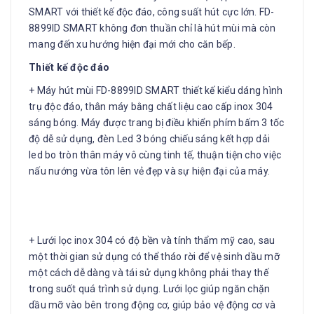
SMART với thiết kế độc đáo, công suất hút cực lớn. FD-
8899ID SMART không đơn thuần chỉ là hút mùi mà còn
mang đến xu hướng hiện đại mới cho căn bếp.
Thiết kế độc đáo
+ Máy hút mùi FD-8899ID SMART thiết kế kiểu dáng hình
trụ độc đáo, thân máy bằng chất liệu cao cấp inox 304
sáng bóng. Máy được trang bị điều khiển phím bấm 3 tốc
độ dễ sử dụng, đèn Led 3 bóng chiếu sáng kết hợp dải
led bo tròn thân máy vô cùng tinh tế, thuận tiện cho việc
nấu nướng vừa tôn lên vẻ đẹp và sự hiện đại của máy.
+ Lưới lọc inox 304 có độ bền và tính thẩm mỹ cao, sau
một thời gian sử dụng có thể tháo rời để vệ sinh dầu mỡ
một cách dễ dàng và tái sử dụng không phải thay thế
trong suốt quá trình sử dụng. Lưới lọc giúp ngăn chặn
dầu mỡ vào bên trong động cơ, giúp bảo vệ động cơ và