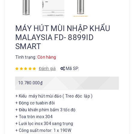
MÁY HÚT MÙI NHẬP KHẨU
MALAYSIA FD- 8899ID
SMART
Tình trạng:
Còn hàng
Đánh giá
Mã SP:
10.780.000
₫
+ Kiểu máy hút mùi đảo ( Treo độc lập )
+ Động cơ tuabin đôi
+ Điều khiển phím bấm 3 tốc độ
+ Toa tròn inox 304
+ Lưới lọc inox 304 sang trọng
+ Công suất motor: 1 x 190W