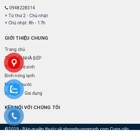
0948228314
+ Từ thứ 2 - Chủ nhật
+ Chủ nhật: 8h - 17h
GIỚI THIỆU CHUNG
Trang chủ
THIẾT BỊ NHÀ BẾP
Thiết bị vệ sinh
Bình nóng lạnh
Máy lọc nước
Đồ điện – Gia dụng
KẾT NỐI VỚI CHÚNG TÔI
©2019 - Bản quyền thuộc về shopphuongminh.com
Cung cấp
bởi
rainbowvietnam.net