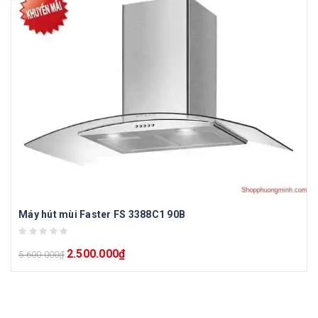
Máy hút mùi Faster FS 3388C1 90B
2.500.000
₫
5.600.000
₫