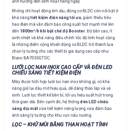
ảnh hưởng đến sinh hoạt hàng ngày.
Không chỉ hoạt động êm dịu, động cơ BLDC còn nổi bật ở
khả năng
tiết kiệm điện năng tối ưu
, giảm thiểu tiêu
hao điện mà vẫn đảm bảo công suất hút mạnh mẽ lên
đến
1800m³/h khi bật chế độ Booster
. Độ bền cao, ít
sinh nhiệt và khả năng điều chỉnh tốc độ linh hoạt cũng
là những điểm cộng khiến động cơ BLDC trở thành lựa
chọn lý tưởng cho các thiết bị gia dụng cao cấp như
Blanc BA7050GTDC.
LƯỚI LỌC NAN INOX CAO CẤP VÀ ĐÈN LED
CHIẾU SÁNG TIẾT KIỆM ĐIỆN
Máy được tích hợp lưới lọc nan inox không gỉ, có khả
năng giữ lại dầu mỡ hiệu quả, dễ dàng tháo lắp và vệ
sinh. Lưới lọc thiết kế bền bỉ, tối ưu hiệu suất hút trong
thời gian dài. Bên cạnh đó, hệ thống
đèn LED chiếu
sáng dịu mắt
vừa tiết kiệm năng lượng vừa đảm bảo
ánh sáng lý tưởng cho khu vực nấu nướng.
LỌC – KHỬ MÙI BẰNG THAN HOẠT TÍNH