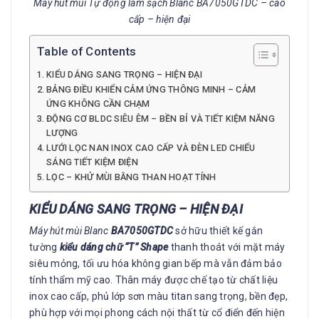
Máy hút mùi Tự động làm sạch Blanc BA7050GTDC – cao
cấp – hiện đại
Table of Contents
KIỂU DÁNG SANG TRỌNG – HIỆN ĐẠI
BẢNG ĐIỀU KHIỂN CẢM ỨNG THÔNG MINH – CẢM
ỨNG KHÔNG CẦN CHẠM
ĐỘNG CƠ BLDC SIÊU ÊM – BỀN BỈ VÀ TIẾT KIỆM NĂNG
LƯỢNG
LƯỚI LỌC NAN INOX CAO CẤP VÀ ĐÈN LED CHIẾU
SÁNG TIẾT KIỆM ĐIỆN
LỌC – KHỬ MÙI BẰNG THAN HOẠT TÍNH
KIỂU DÁNG SANG TRỌNG – HIỆN ĐẠI
Máy hút mùi Blanc
BA7050GTDC
sở hữu thiết kế gắn
tường
kiểu dáng chữ “T” Shape
thanh thoát với mặt máy
siêu mỏng, tối ưu hóa không gian bếp mà vẫn đảm bảo
tính thẩm mỹ cao. Thân máy được chế tạo từ chất liệu
inox cao cấp, phủ lớp sơn màu titan sang trọng, bền đẹp,
phù hợp với mọi phong cách nội thất từ cổ điển đến hiện