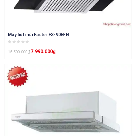
Máy hút mùi Faster FS-90EFN
7.990.000
₫
15.500.000
₫