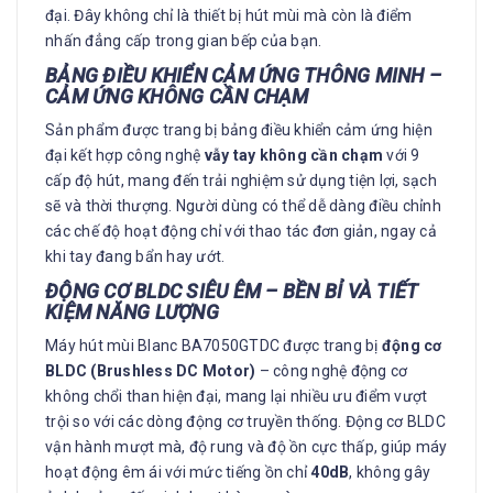
đại. Đây không chỉ là thiết bị hút mùi mà còn là điểm
nhấn đẳng cấp trong gian bếp của bạn.
BẢNG ĐIỀU KHIỂN CẢM ỨNG THÔNG MINH –
CẢM ỨNG KHÔNG CẦN CHẠM
Sản phẩm được trang bị bảng điều khiển cảm ứng hiện
đại kết hợp công nghệ
vẫy tay không cần chạm
với 9
cấp độ hút, mang đến trải nghiệm sử dụng tiện lợi, sạch
sẽ và thời thượng. Người dùng có thể dễ dàng điều chỉnh
các chế độ hoạt động chỉ với thao tác đơn giản, ngay cả
khi tay đang bẩn hay ướt.
ĐỘNG CƠ BLDC SIÊU ÊM – BỀN BỈ VÀ TIẾT
KIỆM NĂNG LƯỢNG
Máy hút mùi Blanc BA7050GTDC được trang bị
động cơ
BLDC (Brushless DC Motor)
– công nghệ động cơ
không chổi than hiện đại, mang lại nhiều ưu điểm vượt
trội so với các dòng động cơ truyền thống. Động cơ BLDC
vận hành mượt mà, độ rung và độ ồn cực thấp, giúp máy
hoạt động êm ái với mức tiếng ồn chỉ
40dB
, không gây