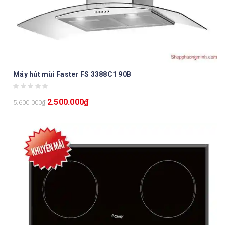
Máy hút mùi Faster FS 3388C1 90B
2.500.000
₫
5.600.000
₫