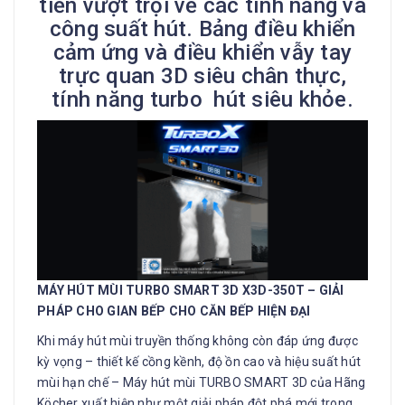
tiến vượt trọi về các tính năng và
công suất hút. Bảng điều khiển
cảm ứng và điều khiển vẫy tay
trực quan 3D siêu chân thực,
tính năng turbo hút siêu khỏe.
MÁY HÚT MÙI TURBO SMART 3D X3D-350T – GIẢI
PHÁP CHO GIAN BẾP CHO CĂN BẾP HIỆN ĐẠI
Khi máy hút mùi truyền thống không còn đáp ứng được
kỳ vọng – thiết kế cồng kềnh, độ ồn cao và hiệu suất hút
mùi hạn chế – Máy hút mùi TURBO SMART 3D của Hãng
Köcher xuất hiện như một giải pháp đột phá mới trong