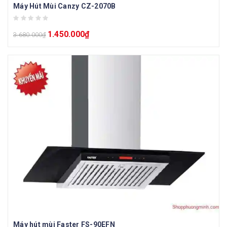
Máy Hút Mùi Canzy CZ-2070B
1.450.000
₫
3.680.000
₫
Máy hút mùi Faster FS-90EFN