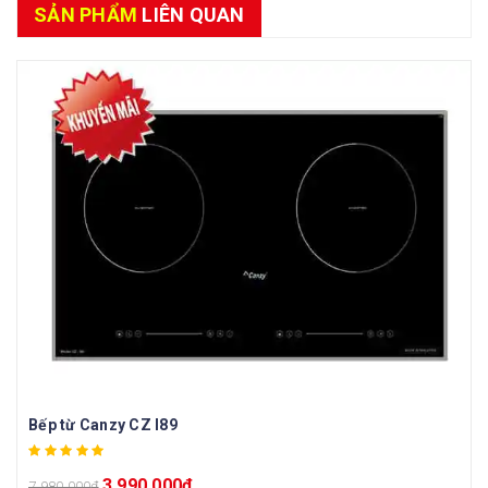
SẢN PHẨM
LIÊN QUAN
Bếp từ Canzy CZ I89
3.990.000
₫
7.980.000
₫