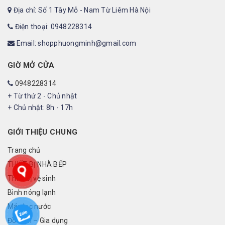
Địa chỉ: Số 1 Tây Mỗ - Nam Từ Liêm Hà Nội
Điện thoại: 0948228314
Email: shopphuongminh@gmail.com
GIỜ MỞ CỬA
0948228314
+ Từ thứ 2 - Chủ nhật
+ Chủ nhật: 8h - 17h
GIỚI THIỆU CHUNG
Trang chủ
THIẾT BỊ NHÀ BẾP
Thiết bị vệ sinh
Bình nóng lạnh
Máy lọc nước
Đồ điện – Gia dụng