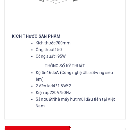
KÍCH THƯỚC SẢN PHẨM
Kích thước
700mm
Ống thoát
150
Công suất
195W
THÔNG SỐ KỸ THUẬT
Độ ồn
46dbA (Công nghệ Ultra Swing siêu
êm)
2 đèn led
4*1.5W*2
Điện áp
220V/50Hz
Sản xuất
Nhà máy hút mùi đầu tiên tại Việt
Nam