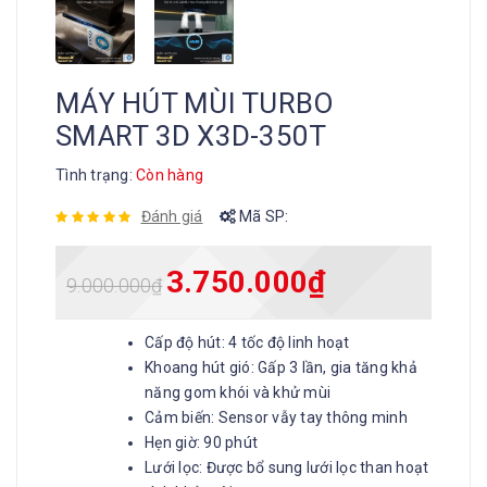
MÁY HÚT MÙI TURBO
SMART 3D X3D-350T
Tình trạng:
Còn hàng
Đánh giá
Mã SP:
3.750.000
₫
9.000.000
₫
Cấp độ hút: 4 tốc độ linh hoạt
Khoang hút gió: Gấp 3 lần, gia tăng khả
năng gom khói và khử mùi
Cảm biến: Sensor vẫy tay thông minh
Hẹn giờ: 90 phút
Lưới lọc: Được bổ sung lưới lọc than hoạt