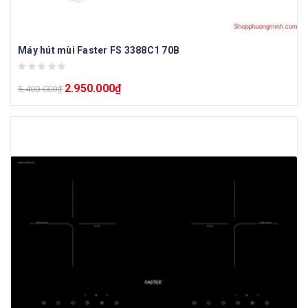
Máy hút mùi Faster FS 3388C1 70B
2.950.000
₫
5.400.000
₫