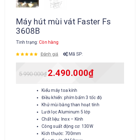
Máy hút mùi vát Faster Fs
3608B
Tình trạng:
Còn hàng
Đánh giá
Mã SP:
2.490.000
₫
5.990.000
₫
Kiểu máy toa kính
Điều khiển: phím bấm 3 tốc độ
Khử mùi bằng than hoạt tính
Lưới lọc Aluminum 5 lớp
Chất liệu: Inox – Kính
Công suất động cơ: 130W
Kích thước: 700mm