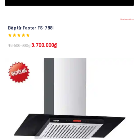
Bếp từ Faster FS-788I
3.700.000
₫
12.500.000
₫