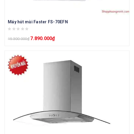
Máy hút mùi Faster FS-70EFN
7.890.000
₫
15.300.000
₫