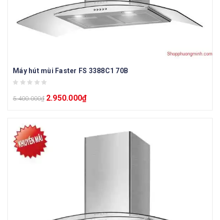
Máy hút mùi Faster FS 3388C1 70B
2.950.000
₫
5.400.000
₫